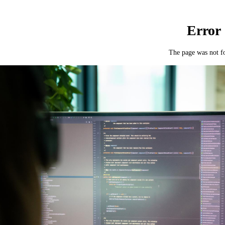
Praktikum
Manage
nanzen, Controlling, Treuhand,
Gartenbau, Landwirts
echt
Forstwirtschaft
Ferienjob
mmobilien, Facility Management,
Industrie, Maschinenb
einigung
Anlagenbau, Produkti
aufm. Berufe, Kundendienst,
Körperpflege, Wellne
erwaltung
chanik, Elektronik, Optik, Textil
Medizin, Gesundheit
ertigung)
Pflege
erkauf, Handel, Kundenberatung,
ussendienst