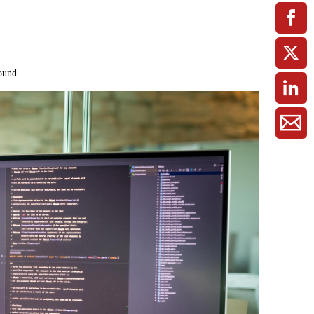
ment / Kader
chaft,
au,
on
ss
swesen,