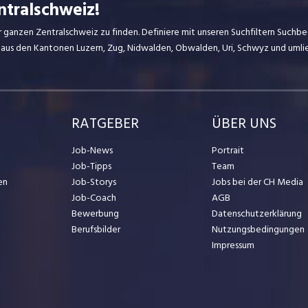
ntralschweiz!
r ganzen Zentralschweiz zu finden. Definiere mit unseren Suchfiltern Suchbeg
 aus den Kantonen Luzern, Zug, Nidwalden, Obwalden, Uri, Schwyz und uml
RATGEBER
ÜBER UNS
Job-News
Portrait
Job-Tipps
Team
en
Job-Storys
Jobs bei der CH Media
Job-Coach
AGB
Bewerbung
Datenschutzerklärung
Berufsbilder
Nutzungsbedingungen
Impressum