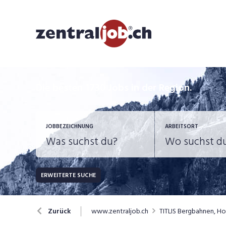
Die besten 1730 Jobs in der Region.
JOBBEZEICHNUNG
ARBEITSORT
ERWEITERTE SUCHE
JOB-TYP
Bank, Versicherung
B
Festanstellung
www.zentraljob.ch
TITLIS Bergbahnen, H
Zurück
Chemie, Pharma, Biotechnologie
C