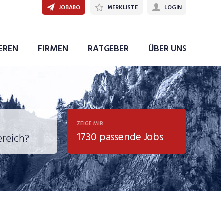
JOBABO
MERKLISTE
LOGIN
JETZT BEWERBEN
IEREN
FIRMEN
RATGEBER
ÜBER UNS
ZEIGE MIR
1730 passende Jobs
, Soziale
sposition
nsport,