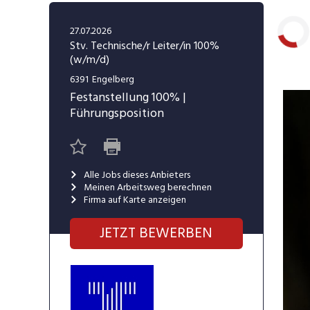
Freelance
Fi
Engineering, Technik, Architektur
27.07.2026
R
Lehrstelle
Stv. Technische/r Leiter/in 100%
(w/m/d)
Gastronomie, Hotellerie,
I
Laden...
Tourismus, Lebensmittel
R
6391
Engelberg
Festanstellung
100%
|
K
Informatik, Telekommunikation
Führungsposition
V
Marketing, Kommunikation,
Me
Medien, Druck
(F
Alle Jobs dieses Anbieters
V
Meinen Arbeitsweg berechnen
Sicherheit, Rettung, Polizei, Zoll
Firma auf Karte anzeigen
A
JETZT BEWERBEN