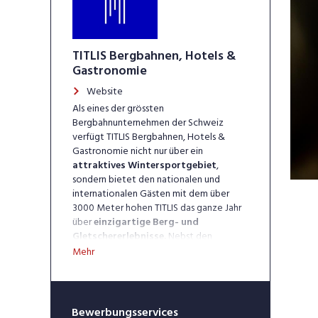
TITLIS Bergbahnen, Hotels &
Gastronomie
Website
Als eines der grössten
Bergbahnunternehmen der Schweiz
verfügt TITLIS Bergbahnen, Hotels &
Gastronomie nicht nur über ein
attraktives Wintersportgebiet
,
sondern bietet den nationalen und
internationalen Gästen mit dem über
3000 Meter hohen TITLIS das ganze Jahr
über
einzigartige Berg- und
Gletscher­erlebnisse.
Nebst den
eigenen Restaurationsbetrieben (Titlis,
Mehr
Stand, Trübsee, Linie 8, Chalet) im
Skigebiet und dem Berghotel Trübsee
betreibt die Unternehmung mit dem
Hotel Terrace zudem das mit 168
Bewerbungsservices