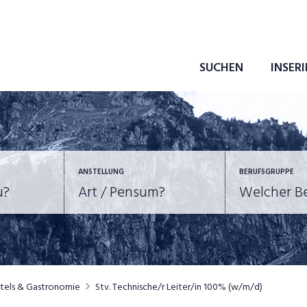
SUCHEN
INSER
ANSTELLUNG
BERUFSGRUPPE
Bildung, Kunst, Design
10-100%
Pensum
POSITION
au, Handwerk, Elektro
Berufe, Sport
Temporär (befristet)
Führung
Einkauf, Logistik, Tra
otels & Gastronomie
Stv. Technische/r Leiter/in 100% (w/m/d)
onsulting, Human Resources
Verkehr