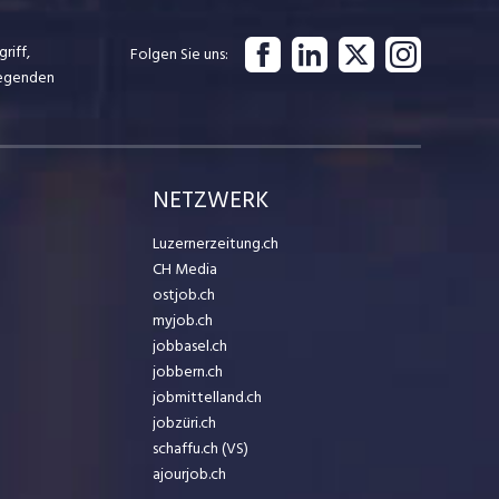
riff,
Folgen Sie uns
iegenden
NETZWERK
Luzernerzeitung.ch
CH Media
ostjob.ch
myjob.ch
jobbasel.ch
jobbern.ch
jobmittelland.ch
jobzüri.ch
schaffu.ch (VS)
ajourjob.ch