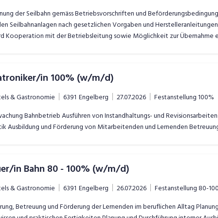
ung der Seilbahn gemäss Betriebsvorschriften und Beförderungsbedingunge
en Seilbahnanlagen nach gesetzlichen Vorgaben und Herstelleranleitungen 
ard Kooperation mit der Betriebsleitung sowie Möglichkeit zur Übernahme e
troniker/in 100% (w/m/d)
tels & Gastronomie
6391
Engelberg
27.07.2026
Festanstellung
100%
chung Bahnbetrieb Ausführen von Instandhaltungs- und Revisionsarbeiten 
stik Ausbildung und Förderung von Mitarbeitenden und Lernenden Betreuung
uer/in Bahn 80 - 100% (w/m/d)
tels & Gastronomie
6391
Engelberg
26.07.2026
Festanstellung
80-10
ung, Betreuung und Förderung der Lernenden im beruflichen Alltag Planung
issen und praktischen Fertigkeiten Planung und Durchführung interner Au