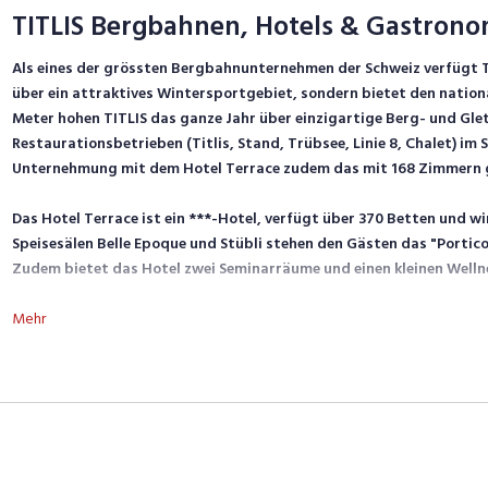
TITLIS Bergbahnen, Hotels & Gastrono
Als eines der grössten Bergbahnunternehmen der Schweiz verfügt 
über ein
attraktives Wintersportgebiet
, sondern bietet den natio
Meter hohen TITLIS das ganze Jahr über
einzigartige Berg- und Glet
Restaurationsbetrieben (Titlis, Stand, Trübsee, Linie 8, Chalet) im
Unternehmung mit dem Hotel Terrace zudem das mit 168 Zimmern g
Das
Hotel Terrace
ist ein ***-Hotel, verfügt über 370 Betten und w
Speisesälen Belle Epoque und Stübli stehen den Gästen das "Portic
Zudem bietet das Hotel zwei Seminarräume und einen kleinen Welln
Bewerbungen an: TITLIS Bergbahnen, Hotels & Gastronomie, Persona
Mehr
hr@titlis.ch