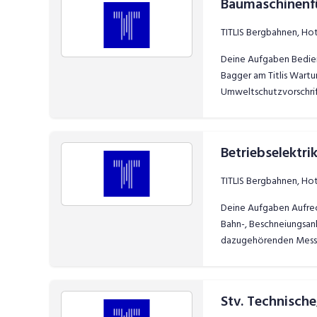
Baumaschinenfü
TITLIS Bergbahnen, Ho
Deine Aufgaben Bedien
Bagger am Titlis Wartu
Umweltschutzvorschrift
Betriebselektr
TITLIS Bergbahnen, Ho
Deine Aufgaben Aufrec
Bahn-, Beschneiungsanl
dazugehörenden Messu
Stv. Technisch