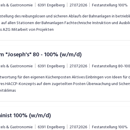
tels & Gastronomie
6391
Engelberg
27.07.2026
Festanstellung
100%
tellung des reibungslosen und sicheren Ablaufs der Bahnanlagen in betrieb
t auf allen Stationen der Bahnanlagen Fachtechnische Instruktion und Ausb
s AZG Mitarbeit von Projekten
im "Joseph's" 80 - 100% (w/m/d)
tels & Gastronomie
6391
Engelberg
27.07.2026
Festanstellung
80-10
wortung für den eigenen Küchenposten Aktives Einbringen von Ideen für die
res HACCP-Konzepts auf dem zugeteilten Posten Überwachung und Sicherste
itsklimas
inist 100% (w/m/d)
tels & Gastronomie
6391
Engelberg
27.07.2026
Festanstellung
100%