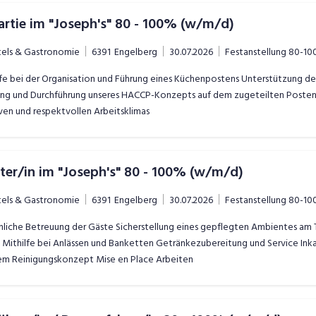
artie im "Joseph's" 80 - 100% (w/m/d)
tels & Gastronomie
6391
Engelberg
30.07.2026
Festanstellung
80-10
e bei der Organisation und Führung eines Küchenpostens Unterstützung des 
ung und Durchführung unseres HACCP-Konzepts auf dem zugeteilten Posten 
ven und respektvollen Arbeitsklimas
ter/in im "Joseph's" 80 - 100% (w/m/d)
tels & Gastronomie
6391
Engelberg
30.07.2026
Festanstellung
80-10
iche Betreuung der Gäste Sicherstellung eines gepflegten Ambientes am Ti
 Mithilfe bei Anlässen und Banketten Getränkezubereitung und Service Ink
em Reinigungskonzept Mise en Place Arbeiten