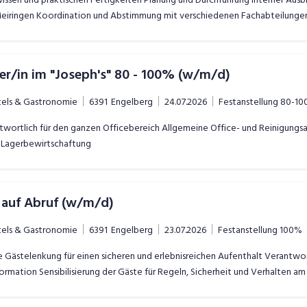
Meiringen Koordination und Abstimmung mit verschiedenen Fachabteilungen 
stellen
er/in im "Joseph's" 80 - 100% (w/m/d)
tels & Gastronomie
6391
Engelberg
24.07.2026
Festanstellung
80-10
wortlich für den ganzen Officebereich Allgemeine Office- und Reinigung
r Lagerbewirtschaftung
auf Abruf (w/m/d)
tels & Gastronomie
6391
Engelberg
23.07.2026
Festanstellung
100%
Gästelenkung für einen sicheren und erlebnisreichen Aufenthalt Verantwort
rmation Sensibilisierung der Gäste für Regeln, Sicherheit und Verhalten am