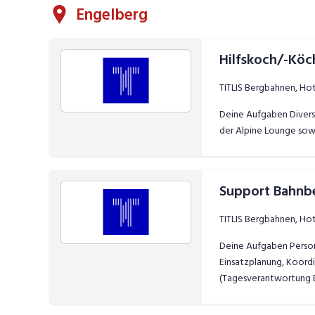
Engelberg
Hilfskoch/-Köch
TITLIS Bergbahnen, Ho
Deine Aufgaben Diverse
der Alpine Lounge sow
Support Bahnbe
TITLIS Bergbahnen, Ho
Deine Aufgaben Persone
Einsatzplanung, Koord
(Tagesverantwortung B
von Ereignissen, Stör