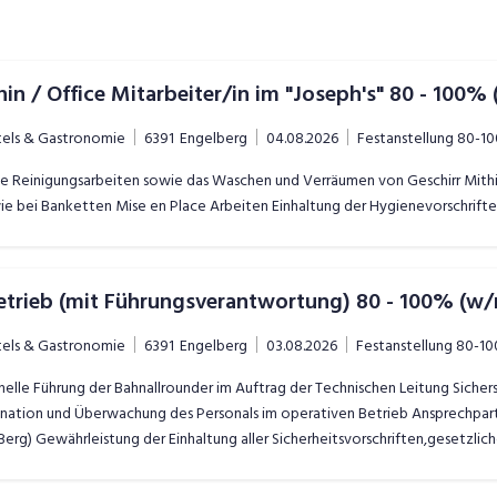
in / Office Mitarbeiter/in im "Joseph's" 80 - 100%
tels & Gastronomie
6391
Engelberg
04.08.2026
Festanstellung
80-1
 Reinigungsarbeiten sowie das Waschen und Verräumen von Geschirr Mithilf
ie bei Banketten Mise en Place Arbeiten Einhaltung der Hygienevorschrift
trieb (mit Führungsverantwortung) 80 - 100% (w
tels & Gastronomie
6391
Engelberg
03.08.2026
Festanstellung
80-1
lle Führung der Bahnallrounder im Auftrag der Technischen Leitung Sicher
ination und Überwachung des Personals im operativen Betrieb Ansprechpart
erg) Gewährleistung der Einhaltung aller Sicherheitsvorschriften,gesetzl
ungen und besonderen Vorkommnissen Durchführung von Rekrutierungen, Sch