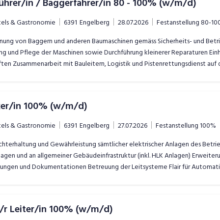
hrer/in / Baggerfahrer/in 80 - 100% (w/m/d)
tels & Gastronomie
6391
Engelberg
28.07.2026
Festanstellung
80-10
ung von Baggern und anderen Baumaschinen gemäss Sicherheits- und Betrie
ng und Pflege der Maschinen sowie Durchführung kleinerer Reparaturen Einh
en Zusammenarbeit mit Bauleitern, Logistik und Pistenrettungsdienst auf d
iker/in 100% (w/m/d)
tels & Gastronomie
6391
Engelberg
27.07.2026
Festanstellung
100%
hterhaltung und Gewährleistung sämtlicher elektrischer Anlagen des Betr
agen und an allgemeiner Gebäudeinfrastruktur (inkl. HLK Anlagen) Erweiterun
ngen und Dokumentationen Betreuung der Leitsysteme Flair für Automat
e/r Leiter/in 100% (w/m/d)