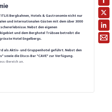
mie
TITLIS Bergbahnen, Hotels & Gastronomie nicht nur
nalen und internationalen Gästen mit dem über 3000
scher­erlebnisse.
Nebst den eigenen
 Skigebiet und dem Berghotel Trübsee betreibt die
rösste Hotel Engelbergs.
ird als Aktiv- und Gruppenhotel geführt. Nebst den
os" sowie die Disco-Bar "CAVE" zur Verfügung.
ess-Bereich an.
labteilung, Poststrasse 3, 6390 Engelberg,