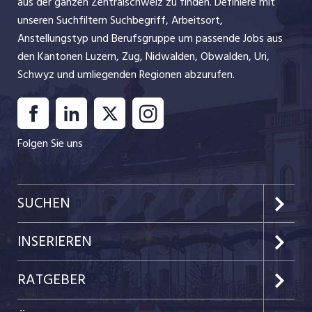
aus der ganzen Zentralschweiz zu finden. Definiere mit
Industrie, Maschinenbau, Anlagenbau,
unseren Suchfiltern Suchbegriff, Arbeitsort,
Produktion
Anstellungstyp und Berufsgruppe um passende Jobs aus
den Kantonen Luzern, Zug, Nidwalden, Obwalden, Uri,
Informatik, Telekommunikation
Schwyz und umliegenden Regionen abzurufen.
Kaufm. Berufe, Kundendienst, Verwaltung
Körperpflege, Wellness
Folgen Sie uns
Marketing, Kommunikation, Medien, Druck
Mechanik, Elektronik, Optik, Textil (Fertigung)
SUCHEN
Medizin, Gesundheitswesen, Pflege
Sicherheit, Rettung, Polizei, Zoll
Kanton Luzern
INSERIEREN
Verkauf, Handel, Kundenberatung,
Kanton Zug
Aussendienst
Preise & Leistungen
RATGEBER
Kanton Nidwalden
Kundenlogin