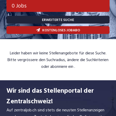
Bank, Versicherung
0 Jobs
Temporär (befristet)
Bau, Handwerk, Elektro
ERWEITERTE SUCHE
Bildung, Kunst, Design, Soziale Berufe, Sport
Freelance
KOSTENLOSES JOBABO
Chemie, Pharma, Biotechnologie
Praktikum
Consulting, Human Resources
Lehrstelle
Leider haben wir keine Stellenangebote für diese Suche.
Einkauf, Logistik, Transport, Verkehr
Bitte vergrössere den Suchradius, ändere die Suchkriterien
Ferienjob
Engineering, Technik, Architektur
oder abonniere ein
.
POSITION
Finanzen, Controlling, Treuhand, Recht
Gartenbau, Landwirtschaft, Forstwirtschaft
Führungsposition
Wir sind das Stellenportal der
Gastronomie, Hotellerie, Tourismus,
Zentralschweiz!
Management / Kader
Lebensmittel
Auf zentraljob.ch sind stets die neusten Stellenanzeigen
Immobilien, Facility Management, Reinigung