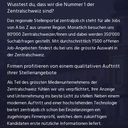
Führungspositionen
Wusstest du, dass wir die Nummer 1 der
Zentralschweiz sind?
schaffu.ch (VS)
Management / Kader-Jobs
Das regionale Stellenportal zentraljob.ch steht für alle Jobs
ajourjob.ch
von A bis Z aus unserer Region. Monatlich besuchen uns
Jobline
80'000 Zentralschweizer/Innen und dabei werden 350'000
Suchabfragen gestellt. Mit durchschnittlich 1'500 offenen
Job-Angeboten findest du bei uns die grösste Auswahl in
der Zentralschweiz.
Firmen profitieren von einem qualitativen Auftritt
ihrer Stellenangebote
Als Teil des grössten Medienunternehmens der
Zentralschweiz fühlen wir uns verpflichtet, Ihre Anzeige
und Unternehmung ins beste Licht zu stellen. Neben einem
modernen Auftritt und einer hochstehenden Technologie
bietet zentraljob.ch schon bei Einzelanzeigen ein
zugehöriges Firmenprofil, welches dem zukünftigen
Kandidaten erste nützliche Informationen liefert.