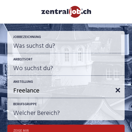
JOBBEZEICHNUNG
ARBEITSORT
ANSTELLUNG
BERUFSGRUPPE
JOB-TYP
10-100%
Festanstellung
ZEIGE MIR