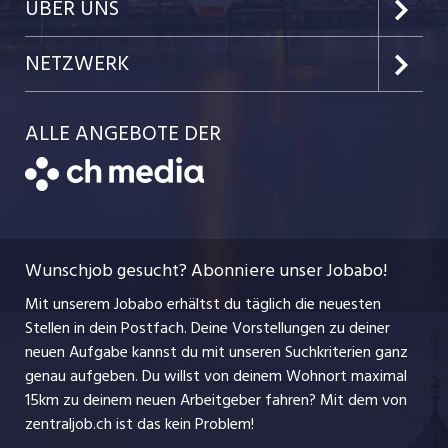
Job-News
ÜBER UNS
Kanton Obwalden
Einzelinserat disponieren
Job-Tipps
Portrait
NETZWERK
Kanton Uri
Schnittstelle
Job-Storys
Team
Luzernerzeitung.ch
Kanton Schwyz
ALLE ANGEBOTE DER
Bewerber-Cockpit
Job-Coach
Jobs bei der CH Media
CH Media
Festanstellungen
Bewerbung
AGB
ostjob.ch
Temporäre Jobs
Berufsbilder
Datenschutzerklärung
myjob.ch
Wunschjob gesucht? Abonniere unser Jobabo!
Freelance Jobs
Nutzungsbedingungen
jobbasel.ch
Mit unserem Jobabo erhältst du täglich die neuesten
Praktika
Stellen in dein Postfach. Deine Vorstellungen zu deiner
Impressum
jobbern.ch
neuen Aufgabe kannst du mit unseren Suchkriterien ganz
Lehrstellen
genau aufgeben. Du willst von deinem Wohnort maximal
jobmittelland.ch
15km zu deinem neuen Arbeitgeber fahren? Mit dem
von
Ferienjobs
zentraljob.ch ist das kein Problem!
jobzüri.ch