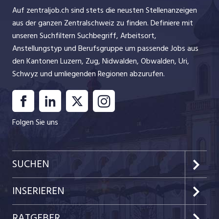
Auf zentraljob.ch sind stets die neusten Stellenanzeigen
aus der ganzen Zentralschweiz zu finden. Definiere mit
unseren Suchfiltern Suchbegriff, Arbeitsort,
Anstellungstyp und Berufsgruppe um passende Jobs aus
den Kantonen Luzern, Zug, Nidwalden, Obwalden, Uri,
Schwyz und umliegenden Regionen abzurufen.
Folgen Sie uns
SUCHEN
Kanton Luzern
INSERIEREN
Kanton Zug
Preise & Leistungen
RATGEBER