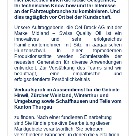
mandatsbasierten Dienstleistung profitieren KMUs,
Ihr technisches Know-how und Ihr Interesse
Grossunternehmen, Organisationen, NPOs und die
an der Fahrzeugbranche zu kombinieren. Und
öffentliche Hand unterschiedlichster Branchen.
dies tagtäglich vor Ort bei der Kundschaft.
Personelle Entscheidungen sichern wir mittels
Unsere Auftraggeberin, die Oel-Brack AG mit der
Diagnostik und Assessments ab.
Marke Midland – Swiss Quality Oil, ist ein
innovatives und sehr erfolgreiches
Familienunternehmen mit Sitz im aargauischen
Hunzenschwil. In einer topmodernen
Produktionsstätte werden Schmierstoffe der
neuesten Generation für diverse Anwendungen
entwickelt. Zur Verstärkung des Teams sind wir
beauftragt, eine empathische und
erfolgsorientierte Persönlichkeit als
Verkaufsprofi im Aussendienst für die Gebiete
Hinwil, Zürcher Weinland, Winterthur und
Umgebung sowie Schaffhausen und Teile vom
Kanton Thurgau
zu finden. Nach einer fundierten Einarbeitung
sind Sie für die proaktive Bearbeitung dieser
Marktgebiete verantwortlich. Sie betreuen
verschiedene Branchen, in denen die vielfältigen