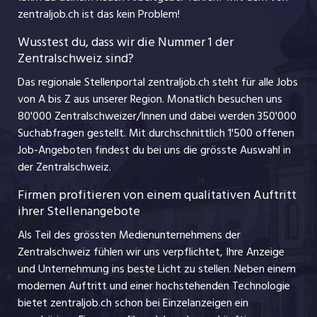
Ferienjobs
zentraljob.ch ist das kein Problem!
jobzüri.ch
Führungspositionen
Wusstest du, dass wir die Nummer 1 der
Zentralschweiz sind?
schaffu.ch (VS)
Management / Kader-Jobs
Das regionale Stellenportal zentraljob.ch steht für alle Jobs
ajourjob.ch
von A bis Z aus unserer Region. Monatlich besuchen uns
Jobline
80'000 Zentralschweizer/Innen und dabei werden 350'000
Suchabfragen gestellt. Mit durchschnittlich 1'500 offenen
Job-Angeboten findest du bei uns die grösste Auswahl in
der Zentralschweiz.
Firmen profitieren von einem qualitativen Auftritt
ihrer Stellenangebote
Als Teil des grössten Medienunternehmens der
Zentralschweiz fühlen wir uns verpflichtet, Ihre Anzeige
und Unternehmung ins beste Licht zu stellen. Neben einem
modernen Auftritt und einer hochstehenden Technologie
bietet zentraljob.ch schon bei Einzelanzeigen ein