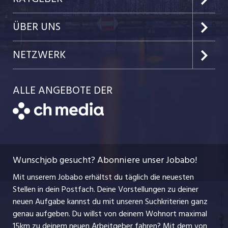
Kanton Nidwalden
Kundenlogin
Job-News
ÜBER UNS
Kanton Obwalden
Einzelinserat disponieren
Job-Tipps
Portrait
NETZWERK
Kanton Uri
Schnittstelle
Job-Storys
Team
Luzernerzeitung.ch
Kanton Schwyz
ALLE ANGEBOTE DER
Bewerber-Cockpit
Job-Coach
Jobs bei der CH Media
CH Media
Festanstellungen
Bewerbung
AGB
ostjob.ch
Temporäre Jobs
Berufsbilder
Datenschutzerklärung
myjob.ch
Wunschjob gesucht? Abonniere unser Jobabo!
Freelance Jobs
Nutzungsbedingungen
jobbasel.ch
Mit unserem Jobabo erhältst du täglich die neuesten
Praktika
Stellen in dein Postfach. Deine Vorstellungen zu deiner
Impressum
jobbern.ch
neuen Aufgabe kannst du mit unseren Suchkriterien ganz
Lehrstellen
genau aufgeben. Du willst von deinem Wohnort maximal
jobmittelland.ch
15km zu deinem neuen Arbeitgeber fahren? Mit dem
von