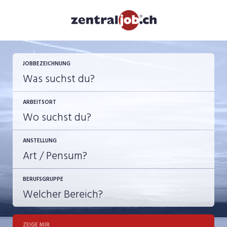
JETZT BEWERBEN
JOBBEZEICHNUNG
ARBEITSORT
ANSTELLUNG
BERUFSGRUPPE
JOB-TYP
10-100%
Festanstellung
ZEIGE MIR