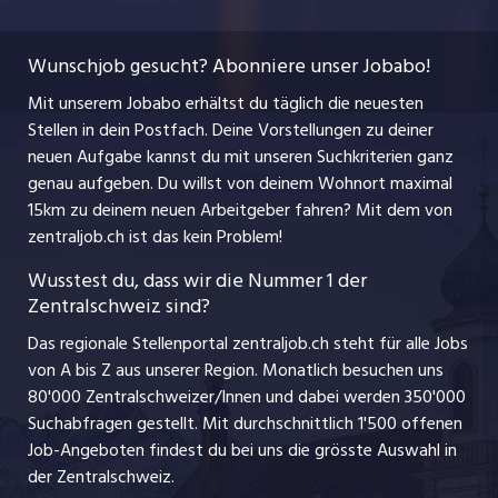
Temporäre Jobs
Berufsbilder
Datenschutzerklärung
myjob.ch
Wunschjob gesucht? Abonniere unser Jobabo!
Freelance Jobs
Nutzungsbedingungen
jobbasel.ch
Mit unserem Jobabo erhältst du täglich die neuesten
Praktika
Stellen in dein Postfach. Deine Vorstellungen zu deiner
Impressum
jobbern.ch
neuen Aufgabe kannst du mit unseren Suchkriterien ganz
Lehrstellen
genau aufgeben. Du willst von deinem Wohnort maximal
jobmittelland.ch
15km zu deinem neuen Arbeitgeber fahren? Mit dem
von
Ferienjobs
zentraljob.ch ist das kein Problem!
jobzüri.ch
Führungspositionen
Wusstest du, dass wir die Nummer 1 der
Zentralschweiz sind?
schaffu.ch (VS)
Management / Kader-Jobs
Das regionale Stellenportal zentraljob.ch steht für alle Jobs
ajourjob.ch
von A bis Z aus unserer Region. Monatlich besuchen uns
Jobline
80'000 Zentralschweizer/Innen und dabei werden 350'000
Suchabfragen gestellt. Mit durchschnittlich 1'500 offenen
Job-Angeboten findest du bei uns die grösste Auswahl in
der Zentralschweiz.