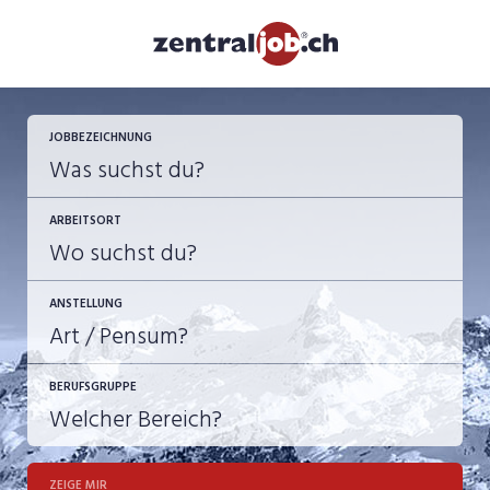
JETZT BEWERBEN
JOBBEZEICHNUNG
ARBEITSORT
ANSTELLUNG
BERUFSGRUPPE
JOB-TYP
10-100%
Festanstellung
ZEIGE MIR