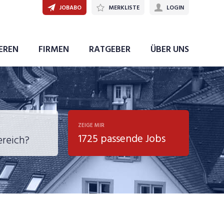
JOBABO
MERKLISTE
LOGIN
JETZT BEWERBEN
IEREN
FIRMEN
RATGEBER
ÜBER UNS
ZEIGE MIR
1725 passende Jobs
, Soziale
sposition
nsport,