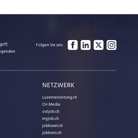
riff,
Folgen Sie uns
iegenden
NETZWERK
Luzernerzeitung.ch
CH Media
ostjob.ch
myjob.ch
jobbasel.ch
jobbern.ch