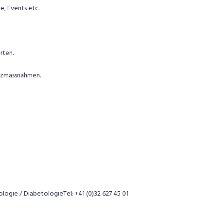
e, Events etc.
rten.
utzmassnahmen.
ologie / DiabetologieTel: +41 (0)32 627 45 01