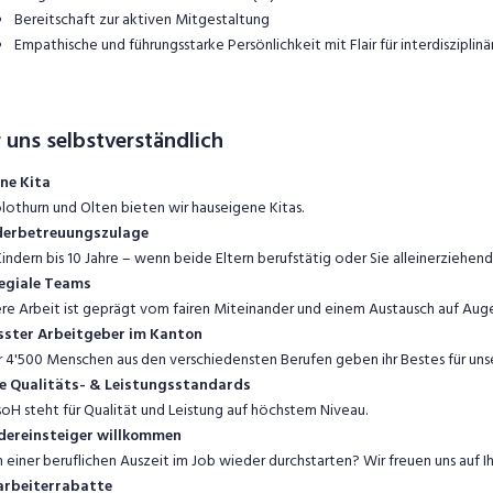
Bereitschaft zur aktiven Mitgestaltung
Empathische und führungsstarke Persönlichkeit mit Flair für interdiszipli
 uns selbstverständlich
ne Kita
olothurn und Olten bieten wir hauseigene Kitas.
derbetreuungszulage
Kindern bis 10 Jahre – wenn beide Eltern berufstätig oder Sie alleinerziehend 
egiale Teams
re Arbeit ist geprägt vom fairen Miteinander und einem Austausch auf Aug
sster Arbeitgeber im Kanton
 4'500 Menschen aus den verschiedensten Berufen geben ihr Bestes für uns
e Qualitäts- & Leistungsstandards
soH steht für Qualität und Leistung auf höchstem Niveau.
dereinsteiger willkommen
 einer beruflichen Auszeit im Job wieder durchstarten? Wir freuen uns auf 
arbeiterrabatte