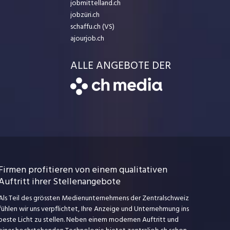
jobmittelland.ch
jobzüri.ch
schaffu.ch (VS)
ajourjob.ch
ALLE ANGEBOTE DER
Firmen profitieren von einem qualitativen
Auftritt ihrer Stellenangebote
Als Teil des grössten Medienunternehmens der Zentralschweiz
fühlen wir uns verpflichtet, Ihre Anzeige und Unternehmung ins
beste Licht zu stellen. Neben einem modernen Auftritt und