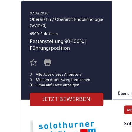
Freelance
Fi
Engineering, Technik, Architektur
07.08.2026
R
Lehrstelle
Oberärztin / Oberarzt Endokrinologie
(w/m/d)
Gastronomie, Hotellerie,
I
Tourismus, Lebensmittel
R
4500
Solothurn
Festanstellung
80-100%
|
K
Informatik, Telekommunikation
Führungsposition
V
Marketing, Kommunikation,
Me
Medien, Druck
(F
Alle Jobs dieses Anbieters
V
Meinen Arbeitsweg berechnen
Sicherheit, Rettung, Polizei, Zoll
Firma auf Karte anzeigen
A
Über un
JETZT BEWERBEN
ME
Sol