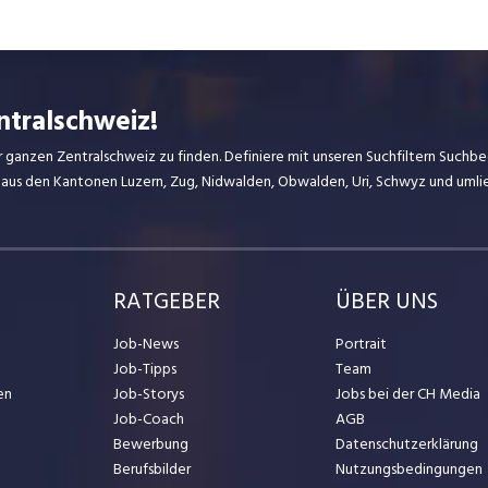
ntralschweiz!
r ganzen Zentralschweiz zu finden. Definiere mit unseren Suchfiltern Suchbeg
 aus den Kantonen Luzern, Zug, Nidwalden, Obwalden, Uri, Schwyz und uml
RATGEBER
ÜBER UNS
Job-News
Portrait
Job-Tipps
Team
en
Job-Storys
Jobs bei der CH Media
Job-Coach
AGB
Bewerbung
Datenschutzerklärung
Berufsbilder
Nutzungsbedingungen