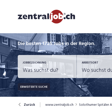
Die besten 1725 Jobs in der Region.
JOBBEZEICHNUNG
ARBEITSORT
ERWEITERTE SUCHE
JOB-TYP
Bank, Versicherung
B
Festanstellung
www.zentraljob.ch
Solothurner Spitäler 
Zurück
Chemie, Pharma, Biotechnologie
C