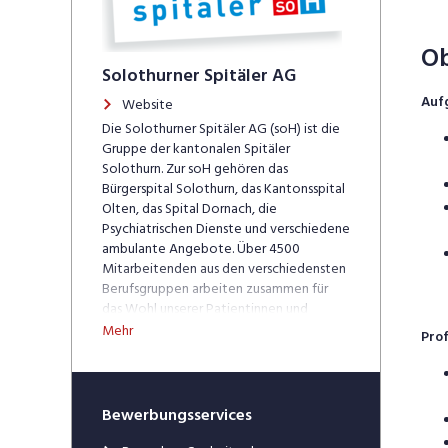
Ob
Solothurner Spitäler AG
Auf
Website
Die Solothurner Spitäler AG (soH) ist die
Gruppe der kantonalen Spitäler
Solothurn. Zur soH gehören das
Bürgerspital Solothurn, das Kantonsspital
Olten, das Spital Dornach, die
Psychiatrischen Dienste und verschiedene
ambulante Angebote. Über 4500
Mitarbeitenden aus den verschiedensten
Berufsgruppen arbeiten zusammen für
das Wohl unserer Patientinnen und
Patienten. Einziger Eigentümer der
Mehr
Prof
gemeinnützigen Aktiengesellschaft ist
zurzeit der Kanton Solothurn. Unsere
Spitäler und Partner-Ambulatorien:
Bewerbungsservices
Bürgerspital Solothurn
Kantonsspital Olten