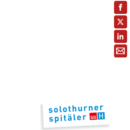
ment / Kader
chaft,
au,
on
ss
swesen,