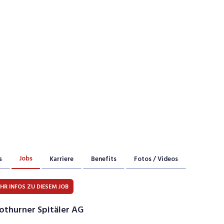
Praktikum
Manage
nanzen, Controlling, Treuhand,
Gartenbau, Landwirts
echt
Forstwirtschaft
Ferienjob
mmobilien, Facility Management,
Industrie, Maschinenb
einigung
Anlagenbau, Produkti
aufm. Berufe, Kundendienst,
Körperpflege, Wellne
erwaltung
chanik, Elektronik, Optik, Textil
Medizin, Gesundheit
ertigung)
Pflege
erkauf, Handel, Kundenberatung,
ussendienst
Jobs
s
Karriere
Benefits
Fotos / Videos
HR INFOS ZU DIESEM JOB
othurner Spitäler AG