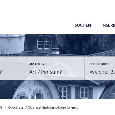
SUCHEN
INSER
ANSTELLUNG
BERUFSGRUPPE
Bildung, Kunst, Design
10-100%
Pensum
POSITION
au, Handwerk, Elektro
Berufe, Sport
Temporär (befristet)
Führung
Einkauf, Logistik, Tra
AG
Oberärztin / Oberarzt Endokrinologie (w/m/d)
onsulting, Human Resources
Verkehr