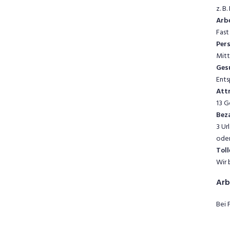
z. B
Arbe
Fast
Per
Mitt
Ges
Ents
Attr
13 G
Beza
3 Ur
oder
Toll
Wir 
Arb
Bei 