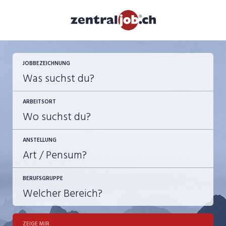
JETZT BEWERBEN
JOBBEZEICHNUNG
ARBEITSORT
ANSTELLUNG
BERUFSGRUPPE
JOB-TYP
10-100%
Festanstellung
ZEIGE MIR