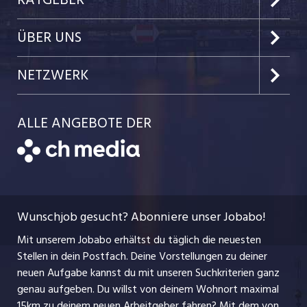
Kanton Nidwalden
Kundenlogin
Job-News
ÜBER UNS
Kanton Obwalden
Einzelinserat disponieren
Job-Tipps
Portrait
NETZWERK
Kanton Uri
Schnittstelle
Job-Storys
Team
Luzernerzeitung.ch
Kanton Schwyz
ALLE ANGEBOTE DER
Bewerber-Cockpit
Job-Coach
Jobs bei der CH Media
CH Media
Festanstellungen
Bewerbung
AGB
ostjob.ch
Temporäre Jobs
Berufsbilder
Datenschutzerklärung
myjob.ch
Wunschjob gesucht? Abonniere unser Jobabo!
Freelance Jobs
Nutzungsbedingungen
jobbasel.ch
Mit unserem Jobabo erhältst du täglich die neuesten
Praktika
Stellen in dein Postfach. Deine Vorstellungen zu deiner
Impressum
jobbern.ch
neuen Aufgabe kannst du mit unseren Suchkriterien ganz
Lehrstellen
genau aufgeben. Du willst von deinem Wohnort maximal
jobmittelland.ch
15km zu deinem neuen Arbeitgeber fahren? Mit dem
von