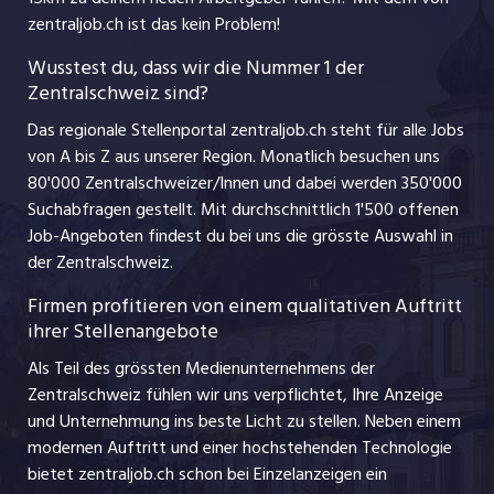
Ferienjobs
zentraljob.ch ist das kein Problem!
jobzüri.ch
Führungspositionen
Wusstest du, dass wir die Nummer 1 der
Zentralschweiz sind?
schaffu.ch (VS)
Management / Kader-Jobs
Das regionale Stellenportal zentraljob.ch steht für alle Jobs
ajourjob.ch
von A bis Z aus unserer Region. Monatlich besuchen uns
Jobline
80'000 Zentralschweizer/Innen und dabei werden 350'000
Suchabfragen gestellt. Mit durchschnittlich 1'500 offenen
Job-Angeboten findest du bei uns die grösste Auswahl in
der Zentralschweiz.
Firmen profitieren von einem qualitativen Auftritt
ihrer Stellenangebote
Als Teil des grössten Medienunternehmens der
Zentralschweiz fühlen wir uns verpflichtet, Ihre Anzeige
und Unternehmung ins beste Licht zu stellen. Neben einem
modernen Auftritt und einer hochstehenden Technologie
bietet zentraljob.ch schon bei Einzelanzeigen ein