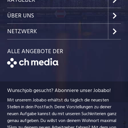
Kanton Nidwalden
Kundenlogin
Job-News
ÜBER UNS
Kanton Obwalden
Einzelinserat disponieren
Job-Tipps
Portrait
NETZWERK
Kanton Uri
Schnittstelle
Job-Storys
Team
Luzernerzeitung.ch
Kanton Schwyz
ALLE ANGEBOTE DER
Bewerber-Cockpit
Job-Coach
Jobs bei der CH Media
CH Media
Festanstellungen
Bewerbung
AGB
ostjob.ch
Temporäre Jobs
Berufsbilder
Datenschutzerklärung
myjob.ch
Wunschjob gesucht? Abonniere unser Jobabo!
Freelance Jobs
Nutzungsbedingungen
jobbasel.ch
Mit unserem Jobabo erhältst du täglich die neuesten
Praktika
Stellen in dein Postfach. Deine Vorstellungen zu deiner
Impressum
jobbern.ch
neuen Aufgabe kannst du mit unseren Suchkriterien ganz
Lehrstellen
genau aufgeben. Du willst von deinem Wohnort maximal
jobmittelland.ch
15km zu deinem neuen Arbeitgeber fahren? Mit dem
von