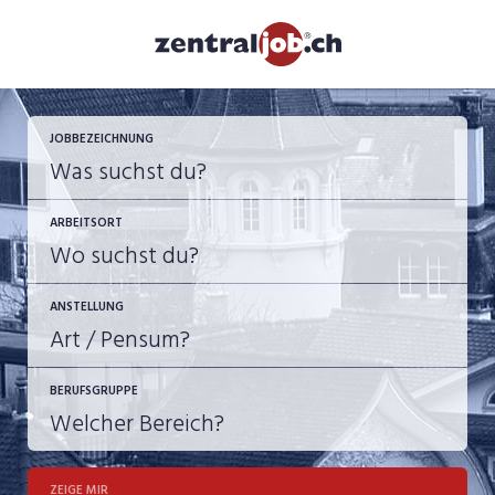
JETZT BEWERBEN
JOBBEZEICHNUNG
ARBEITSORT
ANSTELLUNG
BERUFSGRUPPE
JOB-TYP
10-100%
Festanstellung
ZEIGE MIR