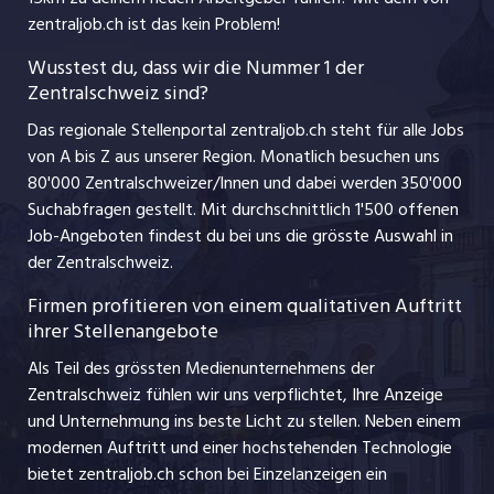
Ferienjobs
zentraljob.ch ist das kein Problem!
jobzüri.ch
Führungspositionen
Wusstest du, dass wir die Nummer 1 der
Zentralschweiz sind?
schaffu.ch (VS)
Management / Kader-Jobs
Das regionale Stellenportal zentraljob.ch steht für alle Jobs
ajourjob.ch
von A bis Z aus unserer Region. Monatlich besuchen uns
Jobline
80'000 Zentralschweizer/Innen und dabei werden 350'000
Suchabfragen gestellt. Mit durchschnittlich 1'500 offenen
Job-Angeboten findest du bei uns die grösste Auswahl in
der Zentralschweiz.
Firmen profitieren von einem qualitativen Auftritt
ihrer Stellenangebote
Als Teil des grössten Medienunternehmens der
Zentralschweiz fühlen wir uns verpflichtet, Ihre Anzeige
und Unternehmung ins beste Licht zu stellen. Neben einem
modernen Auftritt und einer hochstehenden Technologie
bietet zentraljob.ch schon bei Einzelanzeigen ein