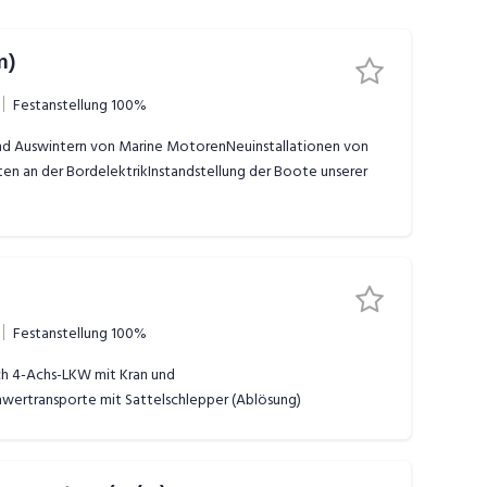
m)
Festanstellung
100%
und Auswintern von Marine MotorenNeuinstallationen von
n an der BordelektrikInstandstellung der Boote unserer
Festanstellung
100%
ch 4-Achs-LKW mit Kran und
ertransporte mit Sattelschlepper (Ablösung)