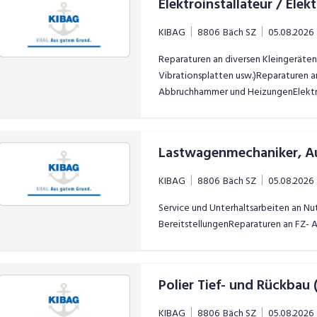
Elektroinstallateur / El
KIBAG
8806
Bäch SZ
05.08.2026
Reparaturen an diversen Kleingeräte
Vibrationsplatten usw.)Reparaturen an 
Abbruchhammer und HeizungenElektro
ContainerElektrogeräte-Prüfungen ge
0702Erfassung und Verwaltung der G
KIBAG
8806
Bäch SZ
05.08.2026
Service und Unterhaltsarbeiten an 
BereitstellungenReparaturen an FZ-
Polier Tief- und Rückbau
KIBAG
8806
Bäch SZ
05.08.2026