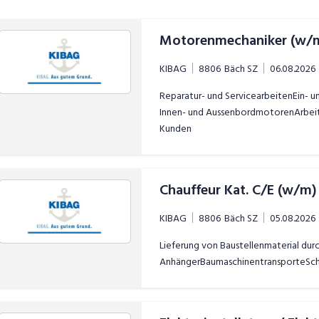
Motorenmechaniker (w/
KIBAG
8806
Bäch SZ
06.08.2026
Reparatur- und ServicearbeitenEin- 
Innen- und AussenbordmotorenArbeite
Kunden
Chauffeur Kat. C/E (w/m)
KIBAG
8806
Bäch SZ
05.08.2026
Lieferung von Baustellenmaterial dur
AnhängerBaumaschinentransporteSchw