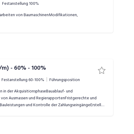
Festanstellung
100%
sarbeiten von BaumaschinenModifikationen,
w/m) - 60% - 100%
Festanstellung
60-100%
Führungsposition
n in der AkquisitionsphaseBauablauf- und
n von Ausmassen und RegierapportenFristgerechte und
Bauleistungen und Kontrolle der ZahlungseingängeErstellen
echnungenPreis-Kalkulationen für
sprechenden Nachträgen inkl. Anpassungen im
n und Behörden sowie Vertretung der Unternehmung
leitung