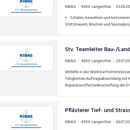
KIBAG
4900
Langenthal
03.08.2
• Schalen, bewehren und betonieren 
Stützmauern, Brücken und Spezialpr
KIBAG
4900
Langenthal
29.07.2
Mithilfe in der WerkstattUnterstützu
Tätigkeiten:Auftragsabwicklung mit 
ReparaturoffertenBeschaffung der Er
Pflästerer Tief- und Str
KIBAG
4900
Langenthal
26.07.20