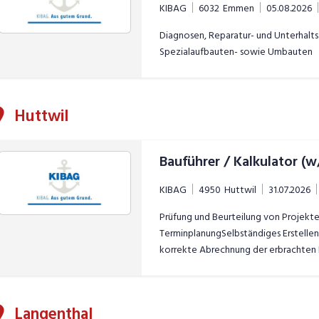
KIBAG
6032
Emmen
05.08.2026
Diagnosen, Reparatur- und Unterhalt
Spezialaufbauten- sowie Umbauten
Huttwil
Bauführer / Kalkulator (
KIBAG
4950
Huttwil
31.07.2026
Prüfung und Beurteilung von Projekte
TerminplanungSelbständiges Erstelle
korrekte Abrechnung der erbrachten 
von Zahlungsbegehren und Teuerungsr
NachtragsoffertenErstellung von ent
BauprogrammKontaktpflege zu Kunde
Langenthal
gegenüber der Bauherrschaft und Bau