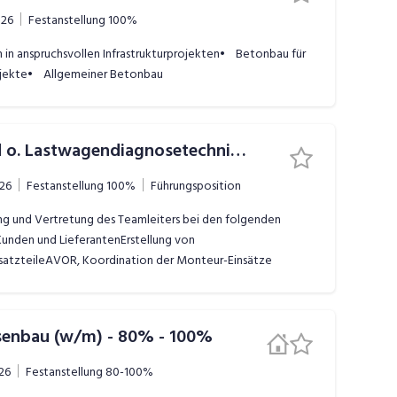
026
Festanstellung
100%
in anspruchsvollen Infrastrukturprojekten• Betonbau für
ojekte• Allgemeiner Betonbau
Stv. Teamleiter Bau-/Land o. Lastwagendiagnosetechniker (w/m)
026
Festanstellung
100%
Führungsposition
ng und Vertretung des Teamleiters bei den folgenden
Kunden und LieferantenErstellung von
satzteileAVOR, Koordination der Monteur-Einsätze
assenbau (w/m) - 80% - 100%
26
Festanstellung
80-100%