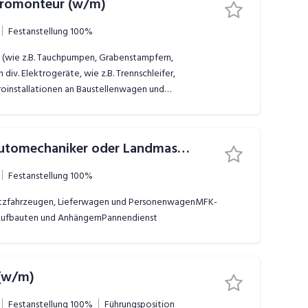
ektromonteur (w/m)
Festanstellung
100%
n (wie z.B. Tauchpumpen, Grabenstampfern,
div. Elektrogeräte, wie z.B. Trennschleifer,
installationen an Baustellenwagen und
mäss den gesetzlichen Vorschriften BGV A2 - VDE 0701 /
eräte per EDV
Lastwagenmechaniker, Automechaniker oder Landmaschinenmechaniker (w/m)
Festanstellung
100%
Nutzfahrzeugen, Lieferwagen und PersonenwagenMFK-
 Aufbauten und AnhängernPannendienst
 (w/m)
Festanstellung
100%
Führungsposition