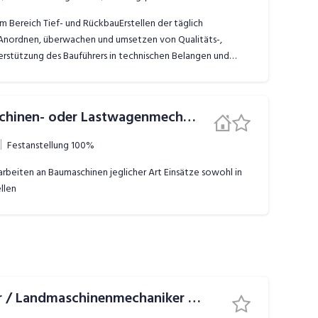
m Bereich Tief- und RückbauErstellen der täglich
dAnordnen, überwachen und umsetzen von Qualitäts-,
terstützung des Bauführers in technischen Belangen und
mass- und FotodokumentationInteresse an digitalen
Baumaschinen-, Landmaschinen- oder Lastwagenmechaniker (w/m)
Festanstellung
100%
arbeiten an Baumaschinen jeglicher Art Einsätze sowohl in
ellen
Baumaschinenmechaniker / Landmaschinenmechaniker (w/m)