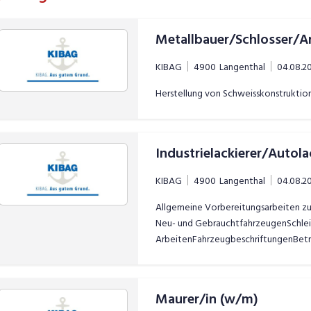
KIBAG
4900
Langenthal
04.08.2
Herstellung von Schweisskonstruktio
Industrielackierer/Autola
KIBAG
4900
Langenthal
04.08.2
Allgemeine Vorbereitungsarbeiten zu
Neu- und GebrauchtfahrzeugenSchleif
ArbeitenFahrzeugbeschriftungenBetre
Ablieferungskontrollen
Maurer/in (w/m)