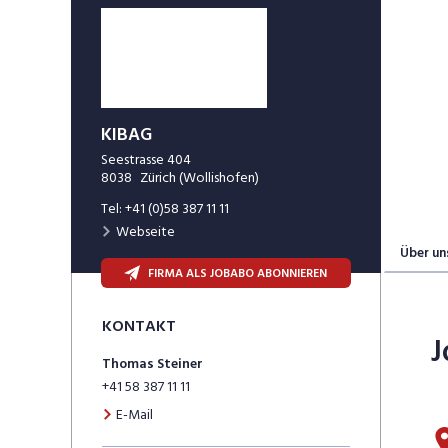
KIBAG
Seestrasse 404
8038
Zürich (Wollishofen)
Tel:
+41 (0)58 387 11 11
Webseite
Über un
FIRMA ALS JOBABO ABONNIEREN
KONTAKT
J
Thomas
Steiner
+41 58 387 11 11
E-Mail