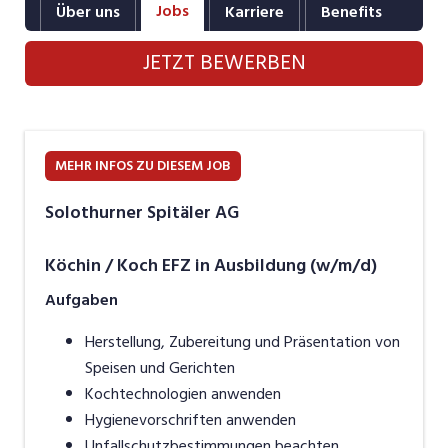
Jobs
Über uns
Karriere
Benefits
Fot
Industrie, Maschinenbau, Anlagenbau,
Produktion
JETZT BEWERBEN
Informatik, Telekommunikation
Kaufm. Berufe, Kundendienst, Verwaltung
Körperpflege, Wellness
MEHR INFOS ZU DIESEM JOB
Marketing, Kommunikation, Medien, Druck
Solothurner Spitäler AG
Mechanik, Elektronik, Optik, Textil (Fertigung)
Köchin / Koch EFZ in Ausbildung (w/m/d)
Medizin, Gesundheitswesen, Pflege
Aufgaben
Sicherheit, Rettung, Polizei, Zoll
Herstellung, Zubereitung und Präsentation von
Speisen und Gerichten
Verkauf, Handel, Kundenberatung,
Aussendienst
Kochtechnologien anwenden
Hygienevorschriften anwenden
Unfallschutzbestimmungen beachten