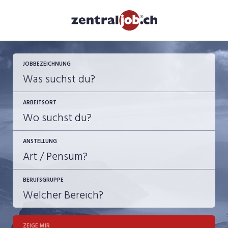
JETZT BEWERBEN
JOBBEZEICHNUNG
ARBEITSORT
ANSTELLUNG
BERUFSGRUPPE
JOB-TYP
10-100%
Festanstellung
ZEIGE MIR