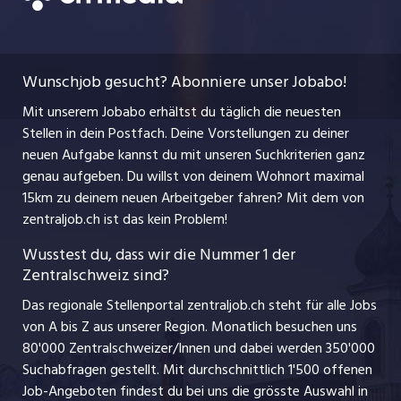
Bewerbung
AGB
ostjob.ch
Temporäre Jobs
Berufsbilder
Datenschutzerklärung
myjob.ch
Wunschjob gesucht? Abonniere unser Jobabo!
Freelance Jobs
Nutzungsbedingungen
jobbasel.ch
Mit unserem Jobabo erhältst du täglich die neuesten
Praktika
Stellen in dein Postfach. Deine Vorstellungen zu deiner
Impressum
jobbern.ch
neuen Aufgabe kannst du mit unseren Suchkriterien ganz
Lehrstellen
genau aufgeben. Du willst von deinem Wohnort maximal
jobmittelland.ch
15km zu deinem neuen Arbeitgeber fahren? Mit dem
von
Ferienjobs
zentraljob.ch ist das kein Problem!
jobzüri.ch
Führungspositionen
Wusstest du, dass wir die Nummer 1 der
Zentralschweiz sind?
schaffu.ch (VS)
Management / Kader-Jobs
Das regionale Stellenportal zentraljob.ch steht für alle Jobs
ajourjob.ch
von A bis Z aus unserer Region. Monatlich besuchen uns
Jobline
80'000 Zentralschweizer/Innen und dabei werden 350'000
Suchabfragen gestellt. Mit durchschnittlich 1'500 offenen
Job-Angeboten findest du bei uns die grösste Auswahl in