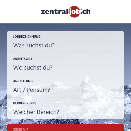
JETZT BEWERBEN
JOBBEZEICHNUNG
ARBEITSORT
ANSTELLUNG
BERUFSGRUPPE
JOB-TYP
10-100%
Festanstellung
ZEIGE MIR