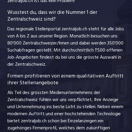
zentraljob.ch ist das kein Problem!
jobzüri.ch
Führungspositionen
Wusstest du, dass wir die Nummer 1 der
Zentralschweiz sind?
schaffu.ch (VS)
Management / Kader-Jobs
Das regionale Stellenportal zentraljob.ch steht für alle Jobs
ajourjob.ch
von A bis Z aus unserer Region. Monatlich besuchen uns
Jobline
80'000 Zentralschweizer/Innen und dabei werden 350'000
Suchabfragen gestellt. Mit durchschnittlich 1'500 offenen
Job-Angeboten findest du bei uns die grösste Auswahl in
der Zentralschweiz.
Firmen profitieren von einem qualitativen Auftritt
ihrer Stellenangebote
Als Teil des grössten Medienunternehmens der
Zentralschweiz fühlen wir uns verpflichtet, Ihre Anzeige
und Unternehmung ins beste Licht zu stellen. Neben einem
modernen Auftritt und einer hochstehenden Technologie
bietet zentraljob.ch schon bei Einzelanzeigen ein
zugehöriges Firmenprofil, welches dem zukünftigen