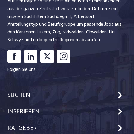
Auf zentraljob.ch sind stets die neusten Stellenanzeigen
aus der ganzen Zentralschweiz zu finden. Definiere mit
unseren Suchfiltern Suchbegriff, Arbeitsort,
Anstellungstyp und Berufsgruppe um passende Jobs aus
den Kantonen Luzern, Zug, Nidwalden, Obwalden, Uri,
Schwyz und umliegenden Regionen abzurufen.
Folgen Sie uns
SUCHEN
Kanton Luzern
INSERIEREN
Kanton Zug
Preise & Leistungen
RATGEBER