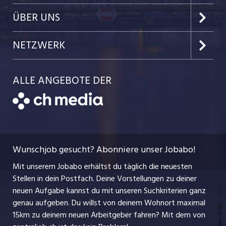
Kanton Nidwalden
Kundenlogin
Job-News
ÜBER UNS
Kanton Obwalden
Einzelinserat disponieren
Job-Tipps
Portrait
NETZWERK
Kanton Uri
Schnittstelle
Job-Storys
Team
Luzernerzeitung.ch
Kanton Schwyz
ALLE ANGEBOTE DER
Bewerber-Cockpit
Job-Coach
Jobs bei der CH Media
CH Media
Festanstellungen
Bewerbung
AGB
ostjob.ch
Temporäre Jobs
Berufsbilder
Datenschutzerklärung
myjob.ch
Wunschjob gesucht? Abonniere unser Jobabo!
Freelance Jobs
Nutzungsbedingungen
jobbasel.ch
Mit unserem Jobabo erhältst du täglich die neuesten
Praktika
Stellen in dein Postfach. Deine Vorstellungen zu deiner
Impressum
jobbern.ch
neuen Aufgabe kannst du mit unseren Suchkriterien ganz
Lehrstellen
genau aufgeben. Du willst von deinem Wohnort maximal
jobmittelland.ch
15km zu deinem neuen Arbeitgeber fahren? Mit dem
von
Ferienjobs