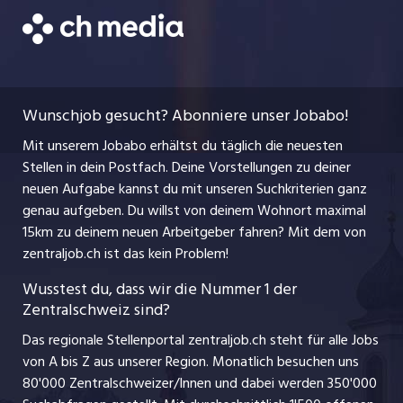
Job-Coach
Jobs bei der CH Media
CH Media
Festanstellungen
Bewerbung
AGB
ostjob.ch
Temporäre Jobs
Berufsbilder
Datenschutzerklärung
myjob.ch
Wunschjob gesucht? Abonniere unser Jobabo!
Freelance Jobs
Nutzungsbedingungen
jobbasel.ch
Mit unserem Jobabo erhältst du täglich die neuesten
Praktika
Stellen in dein Postfach. Deine Vorstellungen zu deiner
Impressum
jobbern.ch
neuen Aufgabe kannst du mit unseren Suchkriterien ganz
Lehrstellen
genau aufgeben. Du willst von deinem Wohnort maximal
jobmittelland.ch
15km zu deinem neuen Arbeitgeber fahren? Mit dem
von
Ferienjobs
zentraljob.ch ist das kein Problem!
jobzüri.ch
Führungspositionen
Wusstest du, dass wir die Nummer 1 der
Zentralschweiz sind?
schaffu.ch (VS)
Management / Kader-Jobs
Das regionale Stellenportal zentraljob.ch steht für alle Jobs
ajourjob.ch
von A bis Z aus unserer Region. Monatlich besuchen uns
Jobline
80'000 Zentralschweizer/Innen und dabei werden 350'000