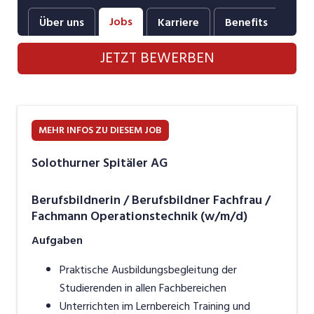
Industrie, Maschinenbau, Anlagenbau,
Jobs
Über uns
Karriere
Benefits
Fot
Produktion
JETZT BEWERBEN
Informatik, Telekommunikation
Kaufm. Berufe, Kundendienst, Verwaltung
Körperpflege, Wellness
MEHR INFOS ZU DIESEM JOB
Marketing, Kommunikation, Medien, Druck
Solothurner Spitäler AG
Mechanik, Elektronik, Optik, Textil (Fertigung)
Berufsbildnerin / Berufsbildner Fachfrau /
Medizin, Gesundheitswesen, Pflege
Fachmann Operationstechnik (w/m/d)
Sicherheit, Rettung, Polizei, Zoll
Aufgaben
Verkauf, Handel, Kundenberatung,
Praktische Ausbildungsbegleitung der
Aussendienst
Studierenden in allen Fachbereichen
Unterrichten im Lernbereich Training und