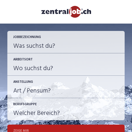
JETZT BEWERBEN
JOBBEZEICHNUNG
ARBEITSORT
ANSTELLUNG
BERUFSGRUPPE
JOB-TYP
10-100%
Festanstellung
ZEIGE MIR