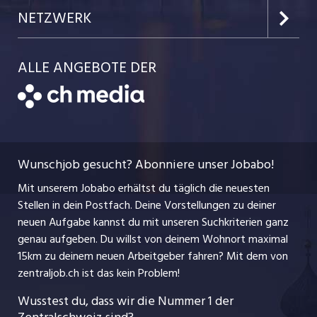
Einzelinserat disponieren
Job-Tipps
Portrait
NETZWERK
Kanton Uri
Schnittstelle
Job-Storys
Team
Luzernerzeitung.ch
Kanton Schwyz
ALLE ANGEBOTE DER
Bewerber-Cockpit
Job-Coach
Jobs bei der CH Media
CH Media
Festanstellungen
Bewerbung
AGB
ostjob.ch
Temporäre Jobs
Berufsbilder
Datenschutzerklärung
myjob.ch
Wunschjob gesucht? Abonniere unser Jobabo!
Freelance Jobs
Nutzungsbedingungen
jobbasel.ch
Mit unserem Jobabo erhältst du täglich die neuesten
Praktika
Stellen in dein Postfach. Deine Vorstellungen zu deiner
Impressum
jobbern.ch
neuen Aufgabe kannst du mit unseren Suchkriterien ganz
Lehrstellen
genau aufgeben. Du willst von deinem Wohnort maximal
jobmittelland.ch
15km zu deinem neuen Arbeitgeber fahren? Mit dem
von
Ferienjobs
zentraljob.ch ist das kein Problem!
jobzüri.ch
Führungspositionen
Wusstest du, dass wir die Nummer 1 der