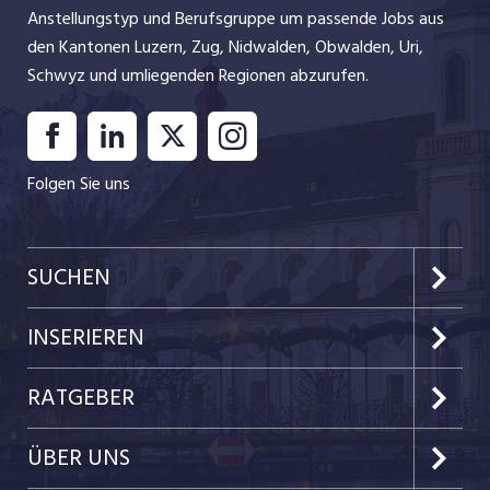
Anstellungstyp und Berufsgruppe um passende Jobs aus
den Kantonen Luzern, Zug, Nidwalden, Obwalden, Uri,
Schwyz und umliegenden Regionen abzurufen.
Folgen Sie uns
SUCHEN
Kanton Luzern
INSERIEREN
Kanton Zug
Preise & Leistungen
RATGEBER
Kanton Nidwalden
Kundenlogin
Job-News
ÜBER UNS
Kanton Obwalden