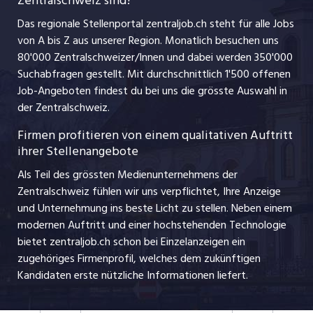
Zentralschweiz sind?
schaffu.ch (VS)
Management / Kader-Jobs
Das regionale Stellenportal zentraljob.ch steht für alle Jobs
ajourjob.ch
von A bis Z aus unserer Region. Monatlich besuchen uns
Jobline
80'000 Zentralschweizer/Innen und dabei werden 350'000
Suchabfragen gestellt. Mit durchschnittlich 1'500 offenen
Job-Angeboten findest du bei uns die grösste Auswahl in
der Zentralschweiz.
Firmen profitieren von einem qualitativen Auftritt
ihrer Stellenangebote
Als Teil des grössten Medienunternehmens der
Zentralschweiz fühlen wir uns verpflichtet, Ihre Anzeige
und Unternehmung ins beste Licht zu stellen. Neben einem
modernen Auftritt und einer hochstehenden Technologie
bietet zentraljob.ch schon bei Einzelanzeigen ein
zugehöriges Firmenprofil, welches dem zukünftigen
Kandidaten erste nützliche Informationen liefert.