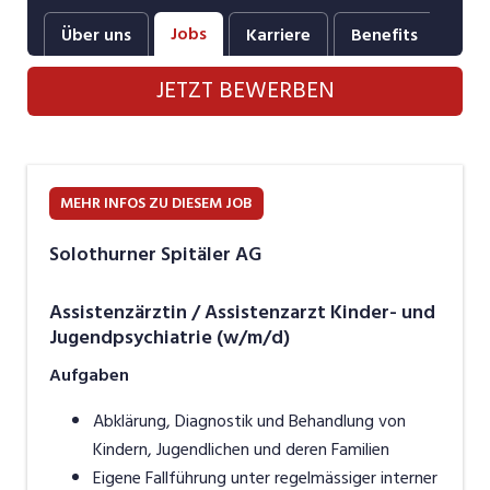
Industrie, Maschinenbau, Anlagenbau,
Jobs
Über uns
Karriere
Benefits
Fot
Produktion
JETZT BEWERBEN
Informatik, Telekommunikation
Kaufm. Berufe, Kundendienst, Verwaltung
Körperpflege, Wellness
MEHR INFOS ZU DIESEM JOB
Marketing, Kommunikation, Medien, Druck
Solothurner Spitäler AG
Mechanik, Elektronik, Optik, Textil (Fertigung)
Assistenzärztin / Assistenzarzt Kinder- und
Medizin, Gesundheitswesen, Pflege
Jugendpsychiatrie (w/m/d)
Sicherheit, Rettung, Polizei, Zoll
Aufgaben
Verkauf, Handel, Kundenberatung,
Abklärung, Diagnostik und Behandlung von
Aussendienst
Kindern, Jugendlichen und deren Familien
Eigene Fallführung unter regelmässiger interner