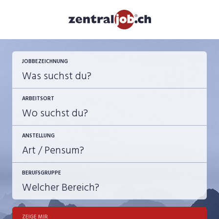
JETZT BEWERBEN
JOBBEZEICHNUNG
ARBEITSORT
ANSTELLUNG
BERUFSGRUPPE
JOB-TYP
10-100%
Festanstellung
ZEIGE MIR