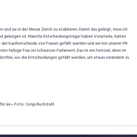
n und sie in der Messe Zürich zu etablieren. Damit das gelingt, muss ich
nd gelungen ist. Manche Entscheidungsträger haben Vorurteile, halten
t der Kaufentscheide von Frauen gefällt werden und wir mit unserer PR
erste farbige Frau ins Schweizer Parlament. Das ist ein Fernziel, denn im
 dorthin, wo die Entscheidungen gefällt werden, um etwas verändern zu
für sie.» Foto: Sonja Ruckstuhl