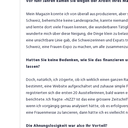
Vor fünf Jahren kamen Sie wegen der Arbeit Ihres Man
Mein Magazin konnte ich von überall aus produzieren, aber 
Schweiz, beherrschte keine Landessprache, kannte niemand
und lernte dort viele Frauen kennen, die wunderbaren Tätigk
wunderte mich über diese Neigung, die Dinge klein zu belasse
eine unsichtbare Linie gab, die Schweizerinnen und Expats t
Schweiz, eine Frauen-Expo zu machen, um alle zusammenzu
Hatten Sie keine Bedenken, wie Sie das finanzieren 
lassen?
Doch, natürlich, ich zögerte, ob ich wirklich einen ganzen 
bestimmt, eine Website aufgeschaltet und zuhause simple Fl
registrierten sich die ersten 20 Ausstellerinnen, bald waren e
berichtete. Ich fragte: «NZZ? Ist das eine grössere Zeitschri
wenn ich vorgängig genau analysiert hätte, ob es erfolgver
eine Frauenmesse zu lancieren, dann hätte ich es vielleicht 
Die Ahnungslosigkeit war also Ihr Vorteil?