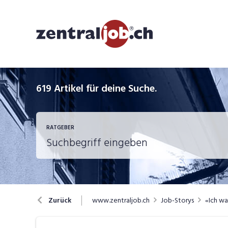
619
Artikel für deine Suche.
RATGEBER
Berufsbilder
B
www.zentraljob.ch
Job-Storys
«Ich wa
Zurück
Job-Coach
J