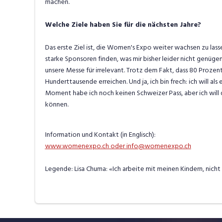
machen.
Welche Ziele haben Sie für die nächsten Jahre?
Das erste Ziel ist, die Women's Expo weiter wachsen zu lasse
starke Sponsoren finden, was mir bisher leider nicht genüge
unsere Messe für irrelevant. Trotz dem Fakt, dass 80 Prozen
Hunderttausende erreichen. Und ja, ich bin frech: ich will als 
Moment habe ich noch keinen Schweizer Pass, aber ich will
können.
Information und Kontakt (in Englisch):
www.womenexpo.ch oder info@womenexpo.ch
Legende: Lisa Chuma: «Ich arbeite mit meinen Kindern, nicht 