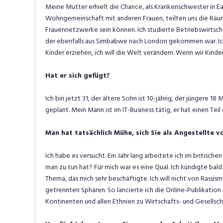
Meine Mutter erhielt die Chance, als Krankenschwester in Eas
Wohngemeinschaft mit anderen Frauen, teilten uns die Räume
Frauennetzwerke sein können. Ich studierte Betriebswirtsc
der ebenfalls aus Simbabwe nach London gekommen war. Ich 
Kinder erziehen, ich will die Welt verändern. Wenn wir Kinde
Hat er sich gefügt?
Ich bin jetzt 31, der ältere Sohn ist 10-jährig, der jüngere 18
geplant. Mein Mann ist im IT-Business tätig, er hat einen T
Man hat tatsächlich Mühe, sich Sie als Angestellte vo
Ich habe es versucht. Ein Jahr lang arbeitete ich im britisch
man zu tun hat? Für mich war es eine Qual. Ich kündigte ba
Thema, das mich sehr beschäftigte. Ich will nicht von Rassi
getrennten Sphären. So lancierte ich die Online-Publikation 
Kontinenten und allen Ethnien zu Wirtschafts- und Gesellsc