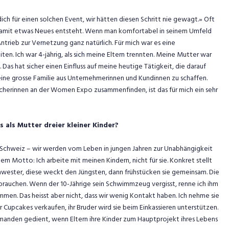
dich für einen solchen Event, wir hätten diesen Schritt nie gewagt.» Oft
 damit etwas Neues entsteht. Wenn man komfortabel in seinem Umfeld
 Antrieb zur Vernetzung ganz natürlich. Für mich war es eine
en. Ich war 4-jährig, als sich meine Eltern trennten. Meine Mutter war
as hat sicher einen Einfluss auf meine heutige Tätigkeit, die darauf
ne grosse Familie aus Unternehmerinnen und Kundinnen zu schaffen.
ucherinnen an der Women Expo zusammenfinden, ist das für mich ein sehr
s als Mutter dreier kleiner Kinder?
 Schweiz – wir werden vom Leben in jungen Jahren zur Unabhängigkeit
m Motto: Ich arbeite mit meinen Kindern, nicht für sie. Konkret stellt
hwester, diese weckt den Jüngsten, dann frühstücken sie gemeinsam. Die
 brauchen. Wenn der 10-Jährige sein Schwimmzeug vergisst, renne ich ihm
immen. Das heisst aber nicht, dass wir wenig Kontakt haben. Ich nehme sie
Cupcakes verkaufen, ihr Bruder wird sie beim Einkassieren unterstützen.
emanden gedient, wenn Eltern ihre Kinder zum Hauptprojekt ihres Lebens