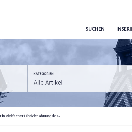
SUCHEN
INSER
KATEGORIEN
ewerbung
in eigener Sache
r in vielfacher Hinsicht ahnungslos»
ob-News
Job-Storys