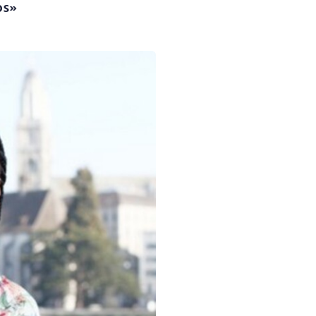
os»
ideo