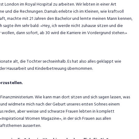
t London im Royal Hospital zu arbeiten. Wir lebten in einer Art
 und die Rechnungen. Damals erlebte ich im Kleinen, wie kraftvoll
haft, machte mit 21 Jahren den Bachelor und lernte meinen Mann kennen,
sagte ihm sehr bald: «Hey, ich werde nicht zuhause sitzen und die
r wollen, dann sofort, ab 30 wird die Karriere im Vordergrund stehen.»
 Monate alt, die Tochter sechseinhalb. Es hat also alles geklappt wie
eil der Hausarbeit und Kinderbetreuung übernommen.
rzustellen.
en Finanzministerium. Wie kann man dort sitzen und sich sagen lassen, was
ld und widmete mich nach der Geburt unseres ersten Sohnes einem
smus reden, aber weisse und schwarze Frauen lebten in komplett
«Inspirational Women Magazine», in der sich Frauen aus allen
haftsthemen äusserten.