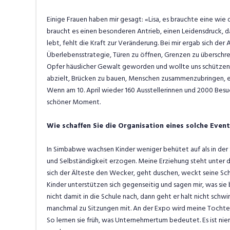
Einige Frauen haben mir gesagt: «Lisa, es brauchte eine wie 
braucht es einen besonderen Antrieb, einen Leidensdruck,
lebt, fehlt die Kraft zur Veränderung. Bei mir ergab sich der
Überlebensstrategie, Türen zu öffnen, Grenzen zu überschreit
Opfer häuslicher Gewalt geworden und wollte uns schützen. D
abzielt, Brücken zu bauen, Menschen zusammenzubringen, ei
Wenn am 10. April wieder 160 Ausstellerinnen und 2000 Bes
schöner Moment.
Wie schaffen Sie die Organisation eines solche Event
In Simbabwe wachsen Kinder weniger behütet auf als in der
und Selbständigkeit erzogen. Meine Erziehung steht unter de
sich der Älteste den Wecker, geht duschen, weckt seine Sc
Kinder unterstützen sich gegenseitig und sagen mir, was sie
nicht damit in die Schule nach, dann geht er halt nicht schw
manchmal zu Sitzungen mit. An der Expo wird meine Tochter 
So lernen sie früh, was Unternehmertum bedeutet. Es ist ni