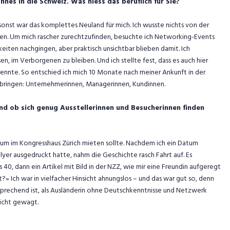
nes in die Schweiz. Was hiess das beruflich für Sie?
sonst war das komplettes Neuland für mich. Ich wusste nichts von der
en. Um mich rascher zurechtzufinden, besuchte ich Networking-Events
eiten nachgingen, aber praktisch unsichtbar blieben damit. Ich
n, im Verborgenen zu bleiben. Und ich stellte fest, dass es auch hier
rennte. So entschied ich mich 10 Monate nach meiner Ankunft in der
bringen: Unternehmerinnen, Managerinnen, Kundinnen.
und ob sich genug Ausstellerinnen und Besucherinnen finden
Raum im Kongresshaus Zürich mieten sollte. Nachdem ich ein Datum
yer ausgedruckt hatte, nahm die Geschichte rasch Fahrt auf. Es
s 40, dann ein Artikel mit Bild in der NZZ, wie mir eine Freundin aufgeregt
ft?» Ich war in vielfacher Hinsicht ahnungslos – und das war gut so, denn
sprechend ist, als Ausländerin ohne Deutschkenntnisse und Netzwerk
nicht gewagt.