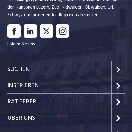
den Kantonen Luzern, Zug, Nidwalden, Obwalden, Uri,
Schwyz und umliegenden Regionen abzurufen.
Folgen Sie uns
SUCHEN
Kanton Luzern
INSERIEREN
Kanton Zug
Preise & Leistungen
RATGEBER
Kanton Nidwalden
Kundenlogin
Job-News
ÜBER UNS
Kanton Obwalden
Einzelinserat disponieren
Job-Tipps