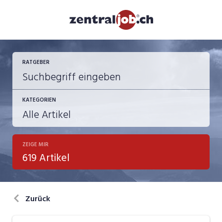
RATGEBER
KATEGORIEN
ZEIGE MIR
Berufsbilder
619 Artikel
Bewerbung
in eigener Sache
Zurück
Job-Coach