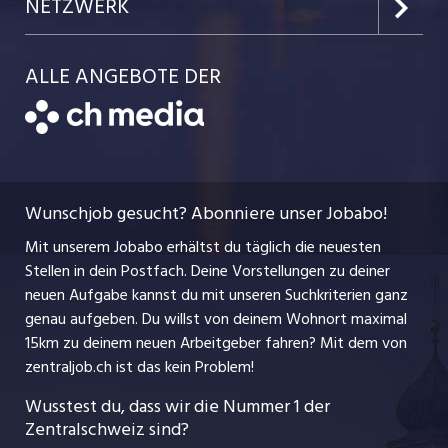
Portrait
NETZWERK
Kanton Uri
Schnittstelle
Job-Storys
Team
Luzernerzeitung.ch
Kanton Schwyz
ALLE ANGEBOTE DER
Bewerber-Cockpit
Job-Coach
Jobs bei der CH Media
CH Media
Festanstellungen
Bewerbung
AGB
ostjob.ch
Temporäre Jobs
Berufsbilder
Datenschutzerklärung
myjob.ch
Wunschjob gesucht? Abonniere unser Jobabo!
Freelance Jobs
Nutzungsbedingungen
jobbasel.ch
Mit unserem Jobabo erhältst du täglich die neuesten
Praktika
Stellen in dein Postfach. Deine Vorstellungen zu deiner
Impressum
jobbern.ch
neuen Aufgabe kannst du mit unseren Suchkriterien ganz
Lehrstellen
genau aufgeben. Du willst von deinem Wohnort maximal
jobmittelland.ch
15km zu deinem neuen Arbeitgeber fahren? Mit dem
von
Ferienjobs
zentraljob.ch ist das kein Problem!
jobzüri.ch
Führungspositionen
Wusstest du, dass wir die Nummer 1 der
Zentralschweiz sind?
schaffu.ch (VS)