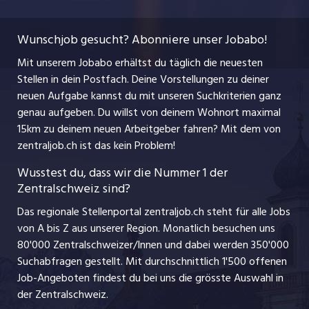
Temporäre Jobs
Berufsbilder
Datenschutzerklärung
myjob.ch
Wunschjob gesucht? Abonniere unser Jobabo!
Freelance Jobs
Nutzungsbedingungen
jobbasel.ch
Mit unserem Jobabo erhältst du täglich die neuesten
Praktika
Stellen in dein Postfach. Deine Vorstellungen zu deiner
Impressum
jobbern.ch
neuen Aufgabe kannst du mit unseren Suchkriterien ganz
Lehrstellen
genau aufgeben. Du willst von deinem Wohnort maximal
jobmittelland.ch
15km zu deinem neuen Arbeitgeber fahren? Mit dem
von
Ferienjobs
zentraljob.ch ist das kein Problem!
jobzüri.ch
Führungspositionen
Wusstest du, dass wir die Nummer 1 der
Zentralschweiz sind?
schaffu.ch (VS)
Management / Kader-Jobs
Das regionale Stellenportal zentraljob.ch steht für alle Jobs
ajourjob.ch
von A bis Z aus unserer Region. Monatlich besuchen uns
Jobline
80'000 Zentralschweizer/Innen und dabei werden 350'000
Suchabfragen gestellt. Mit durchschnittlich 1'500 offenen
Job-Angeboten findest du bei uns die grösste Auswahl in
der Zentralschweiz.