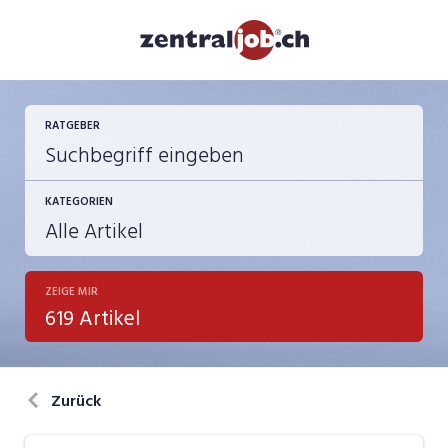
RATGEBER
KATEGORIEN
ZEIGE MIR
Berufsbilder
619 Artikel
Bewerbung
in eigener Sache
Zurück
Job-Coach