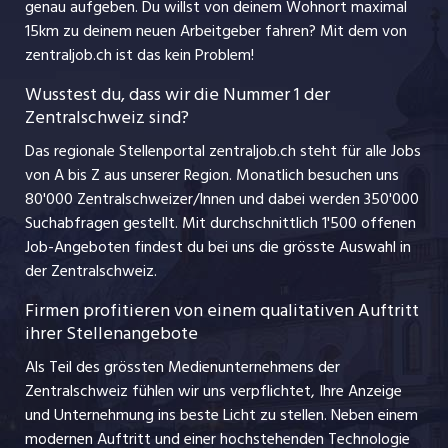
genau aufgeben. Du willst von deinem Wohnort maximal
jobmittelland.ch
15km zu deinem neuen Arbeitgeber fahren? Mit dem
von
Ferienjobs
zentraljob.ch ist das kein Problem!
jobzüri.ch
Führungspositionen
Wusstest du, dass wir die Nummer 1 der
Zentralschweiz sind?
schaffu.ch (VS)
Management / Kader-Jobs
Das regionale Stellenportal zentraljob.ch steht für alle Jobs
ajourjob.ch
von A bis Z aus unserer Region. Monatlich besuchen uns
Jobline
80'000 Zentralschweizer/Innen und dabei werden 350'000
Suchabfragen gestellt. Mit durchschnittlich 1'500 offenen
Job-Angeboten findest du bei uns die grösste Auswahl in
der Zentralschweiz.
Firmen profitieren von einem qualitativen Auftritt
ihrer Stellenangebote
Als Teil des grössten Medienunternehmens der
Zentralschweiz fühlen wir uns verpflichtet, Ihre Anzeige
und Unternehmung ins beste Licht zu stellen. Neben einem
modernen Auftritt und einer hochstehenden Technologie