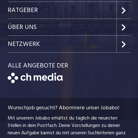
Kanton Zug
Preise & Leistungen
RATGEBER
Kanton Nidwalden
Kundenlogin
Job-News
ÜBER UNS
Kanton Obwalden
Einzelinserat disponieren
Job-Tipps
Portrait
NETZWERK
Kanton Uri
Schnittstelle
Job-Storys
Team
Luzernerzeitung.ch
Kanton Schwyz
ALLE ANGEBOTE DER
Bewerber-Cockpit
Job-Coach
Jobs bei der CH Media
CH Media
Festanstellungen
Bewerbung
AGB
ostjob.ch
Temporäre Jobs
Berufsbilder
Datenschutzerklärung
myjob.ch
Wunschjob gesucht? Abonniere unser Jobabo!
Freelance Jobs
Nutzungsbedingungen
jobbasel.ch
Mit unserem Jobabo erhältst du täglich die neuesten
Praktika
Stellen in dein Postfach. Deine Vorstellungen zu deiner
Impressum
jobbern.ch
neuen Aufgabe kannst du mit unseren Suchkriterien ganz
Lehrstellen