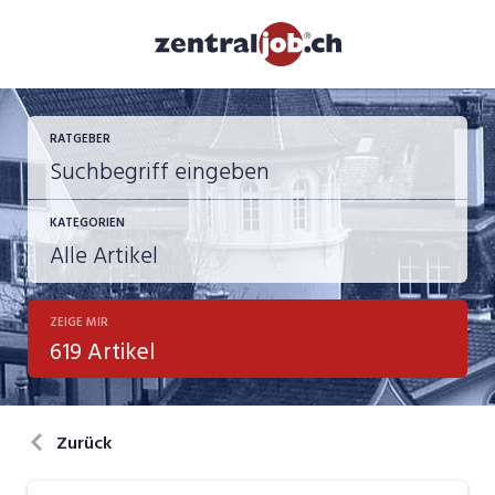
RATGEBER
KATEGORIEN
ZEIGE MIR
Berufsbilder
619 Artikel
Bewerbung
in eigener Sache
Zurück
Job-Coach