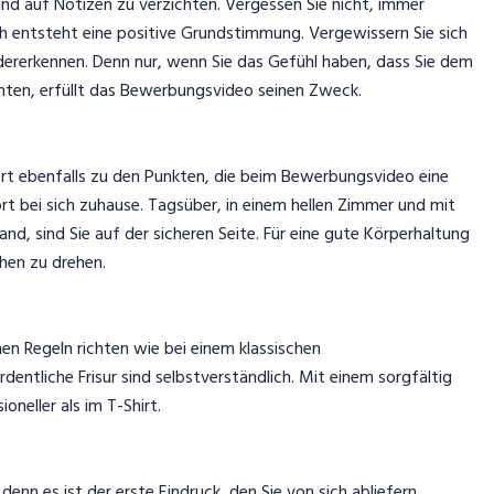
und auf Notizen zu verzichten. Vergessen Sie nicht, immer
ch entsteht eine positive Grundstimmung. Vergewissern Sie sich
dererkennen. Denn nur, wenn Sie das Gefühl haben, dass Sie dem
nnten, erfüllt das Bewerbungsvideo seinen Zweck.
 ebenfalls zu den Punkten, die beim Bewerbungsvideo eine
ört bei sich zuhause. Tagsüber, in einem hellen Zimmer und mit
nd, sind Sie auf der sicheren Seite. Für eine gute Körperhaltung
hen zu drehen.
chen Regeln richten wie bei einem klassischen
entliche Frisur sind selbstverständlich. Mit einem sorgfältig
oneller als im T-Shirt.
enn es ist der erste Eindruck, den Sie von sich abliefern.