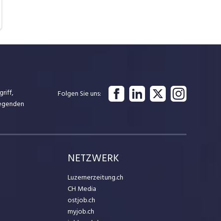
riff,
Folgen Sie uns
iegenden
NETZWERK
Luzernerzeitung.ch
CH Media
ostjob.ch
myjob.ch