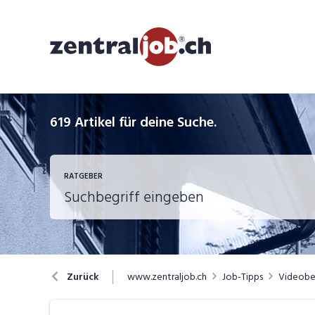
619
Artikel für deine Suche.
RATGEBER
Berufsbilder
B
www.zentraljob.ch
Job-Tipps
Videobew
Zurück
Job-Coach
J