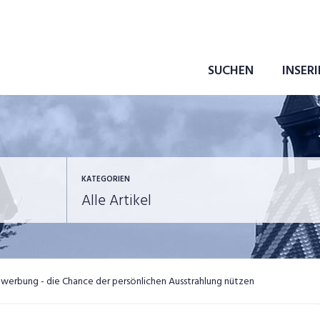
SUCHEN
INSER
KATEGORIEN
ewerbung
in eigener Sache
erbung - die Chance der persönlichen Ausstrahlung nützen
ob-News
Job-Storys