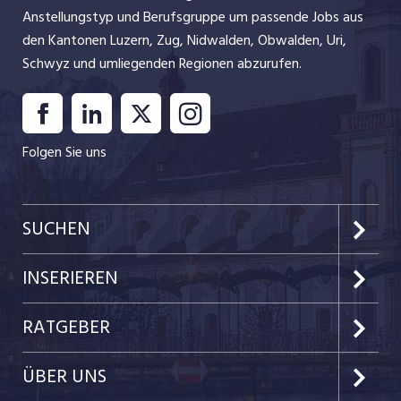
Anstellungstyp und Berufsgruppe um passende Jobs aus
den Kantonen Luzern, Zug, Nidwalden, Obwalden, Uri,
Schwyz und umliegenden Regionen abzurufen.
Folgen Sie uns
SUCHEN
Kanton Luzern
INSERIEREN
Kanton Zug
Preise & Leistungen
RATGEBER
Kanton Nidwalden
Kundenlogin
Job-News
ÜBER UNS