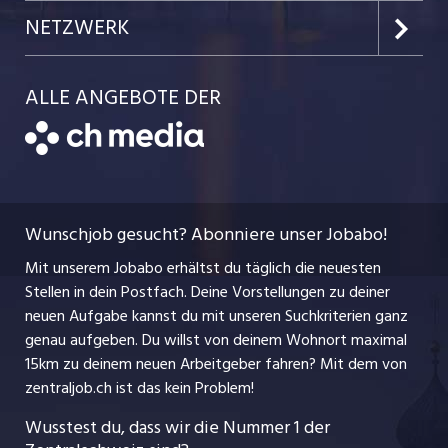
Kanton Obwalden
Einzelinserat disponieren
Job-Tipps
Portrait
NETZWERK
Kanton Uri
Schnittstelle
Job-Storys
Team
Luzernerzeitung.ch
Kanton Schwyz
ALLE ANGEBOTE DER
Bewerber-Cockpit
Job-Coach
Jobs bei der CH Media
CH Media
Festanstellungen
Bewerbung
AGB
ostjob.ch
Temporäre Jobs
Berufsbilder
Datenschutzerklärung
myjob.ch
Wunschjob gesucht? Abonniere unser Jobabo!
Freelance Jobs
Nutzungsbedingungen
jobbasel.ch
Mit unserem Jobabo erhältst du täglich die neuesten
Praktika
Stellen in dein Postfach. Deine Vorstellungen zu deiner
Impressum
jobbern.ch
neuen Aufgabe kannst du mit unseren Suchkriterien ganz
Lehrstellen
genau aufgeben. Du willst von deinem Wohnort maximal
jobmittelland.ch
15km zu deinem neuen Arbeitgeber fahren? Mit dem
von
Ferienjobs
zentraljob.ch ist das kein Problem!
jobzüri.ch
Führungspositionen
Wusstest du, dass wir die Nummer 1 der