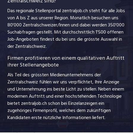
Zentralschweiz sind?
schaffu.ch (VS)
Management / Kader-Jobs
Das regionale Stellenportal zentraljob.ch steht für alle Jobs
ajourjob.ch
von A bis Z aus unserer Region. Monatlich besuchen uns
Jobline
80'000 Zentralschweizer/Innen und dabei werden 350'000
Suchabfragen gestellt. Mit durchschnittlich 1'500 offenen
Job-Angeboten findest du bei uns die grösste Auswahl in
der Zentralschweiz.
Firmen profitieren von einem qualitativen Auftritt
ihrer Stellenangebote
Als Teil des grössten Medienunternehmens der
Zentralschweiz fühlen wir uns verpflichtet, Ihre Anzeige
und Unternehmung ins beste Licht zu stellen. Neben einem
modernen Auftritt und einer hochstehenden Technologie
bietet zentraljob.ch schon bei Einzelanzeigen ein
zugehöriges Firmenprofil, welches dem zukünftigen
Kandidaten erste nützliche Informationen liefert.