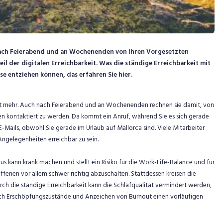
nach Feierabend und an Wochenenden von Ihren Vorgesetzten
eil der digitalen Erreichbarkeit. Was die ständige Erreichbarkeit mit
 entziehen können, das erfahren Sie hier.
ht mehr. Auch nach Feierabend und an Wochenenden rechnen sie damit, von
en kontaktiert zu werden. Da kommt ein Anruf, während Sie es sich gerade
ails, obwohl Sie gerade im Urlaub auf Mallorca sind. Viele Mitarbeiter
e Angelegenheiten erreichbar zu sein.
us kann krank machen und stellt ein Risiko für die Work-Life-Balance und für
offenen vor allem schwer richtig abzuschalten. Stattdessen kreisen die
urch die ständige Erreichbarkeit kann die Schlafqualität vermindert werden,
lich Erschöpfungszustände und Anzeichen von Burnout einen vorläufigen