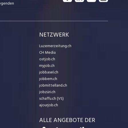
iegenden
NETZWERK
Luzernerzeitung.ch
CH Media
ostjob.ch
myjob.ch
jobbasel.ch
jobbern.ch
jobmittelland.ch
jobzüri.ch
schaffu.ch (VS)
ajourjob.ch
ALLE ANGEBOTE DER