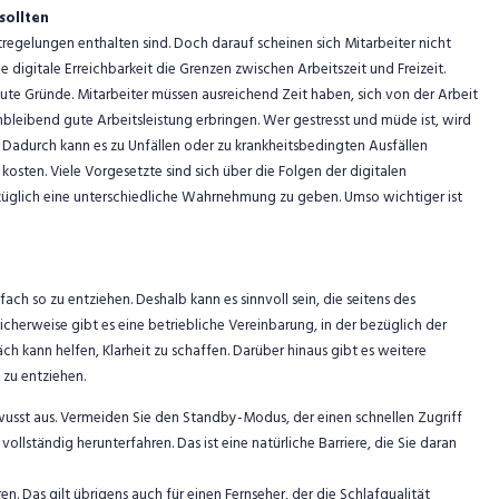
sollten
regelungen enthalten sind. Doch darauf scheinen sich Mitarbeiter nicht
digitale Erreichbarkeit die Grenzen zwischen Arbeitszeit und Freizeit.
ute Gründe. Mitarbeiter müssen ausreichend Zeit haben, sich von der Arbeit
hbleibend gute Arbeitsleistung erbringen. Wer gestresst und müde ist, wird
 Dadurch kann es zu Unfällen oder zu krankheitsbedingten Ausfällen
osten. Viele Vorgesetzte sind sich über die Folgen der digitalen
ezüglich eine unterschiedliche Wahrnehmung zu geben. Umso wichtiger ist
fach so zu entziehen. Deshalb kann es sinnvoll sein, die seitens des
herweise gibt es eine betriebliche Vereinbarung, in der bezüglich der
äch kann helfen, Klarheit zu schaffen. Darüber hinaus gibt es weitere
 zu entziehen.
sst aus. Vermeiden Sie den Standby-Modus, der einen schnellen Zugriff
vollständig herunterfahren. Das ist eine natürliche Barriere, die Sie daran
. Das gilt übrigens auch für einen Fernseher, der die Schlafqualität