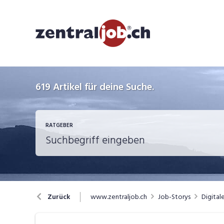
619
Artikel für deine Suche.
RATGEBER
Berufsbilder
B
www.zentraljob.ch
Job-Storys
Digital
Zurück
Job-Coach
J