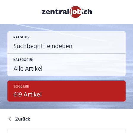
RATGEBER
KATEGORIEN
ZEIGE MIR
Berufsbilder
619 Artikel
Bewerbung
in eigener Sache
Zurück
Job-Coach