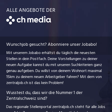
Job-Storys
Team
Luzernerzeitung.ch
Kanton Schwyz
ALLE ANGEBOTE DER
Bewerber-Cockpit
Job-Coach
Jobs bei der CH Media
CH Media
Festanstellungen
Bewerbung
AGB
ostjob.ch
Temporäre Jobs
Berufsbilder
Datenschutzerklärung
myjob.ch
Wunschjob gesucht? Abonniere unser Jobabo!
Freelance Jobs
Nutzungsbedingungen
jobbasel.ch
Mit unserem Jobabo erhältst du täglich die neuesten
Praktika
Stellen in dein Postfach. Deine Vorstellungen zu deiner
Impressum
jobbern.ch
neuen Aufgabe kannst du mit unseren Suchkriterien ganz
Lehrstellen
genau aufgeben. Du willst von deinem Wohnort maximal
jobmittelland.ch
15km zu deinem neuen Arbeitgeber fahren? Mit dem
von
Ferienjobs
zentraljob.ch ist das kein Problem!
jobzüri.ch
Führungspositionen
Wusstest du, dass wir die Nummer 1 der
Zentralschweiz sind?
schaffu.ch (VS)
Management / Kader-Jobs
Das regionale Stellenportal zentraljob.ch steht für alle Jobs
ajourjob.ch