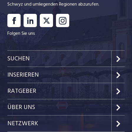
Schwyz und umliegenden Regionen abzurufen.
Folgen Sie uns
SUCHEN
Kanton Luzern
INSERIEREN
Kanton Zug
Preise & Leistungen
RATGEBER
Kanton Nidwalden
Kundenlogin
Job-News
ÜBER UNS
Kanton Obwalden
Einzelinserat disponieren
Job-Tipps
Portrait
NETZWERK
Kanton Uri
Schnittstelle