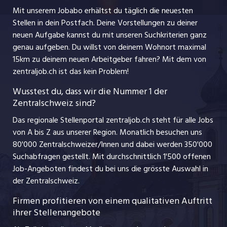
Nutzungsbedingungen
jobbasel.ch
Mit unserem Jobabo erhältst du täglich die neuesten
Praktika
Stellen in dein Postfach. Deine Vorstellungen zu deiner
Impressum
jobbern.ch
neuen Aufgabe kannst du mit unseren Suchkriterien ganz
Lehrstellen
genau aufgeben. Du willst von deinem Wohnort maximal
jobmittelland.ch
15km zu deinem neuen Arbeitgeber fahren? Mit dem
von
Ferienjobs
zentraljob.ch ist das kein Problem!
jobzüri.ch
Führungspositionen
Wusstest du, dass wir die Nummer 1 der
Zentralschweiz sind?
schaffu.ch (VS)
Management / Kader-Jobs
Das regionale Stellenportal zentraljob.ch steht für alle Jobs
ajourjob.ch
von A bis Z aus unserer Region. Monatlich besuchen uns
Jobline
80'000 Zentralschweizer/Innen und dabei werden 350'000
Suchabfragen gestellt. Mit durchschnittlich 1'500 offenen
Job-Angeboten findest du bei uns die grösste Auswahl in
der Zentralschweiz.
Firmen profitieren von einem qualitativen Auftritt
ihrer Stellenangebote