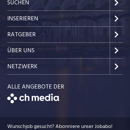
SUCHEN
Kanton Luzern
INSERIEREN
Kanton Zug
Preise & Leistungen
RATGEBER
Kanton Nidwalden
Kundenlogin
Job-News
ÜBER UNS
Kanton Obwalden
Einzelinserat disponieren
Job-Tipps
Portrait
NETZWERK
Kanton Uri
Schnittstelle
Job-Storys
Team
Luzernerzeitung.ch
Kanton Schwyz
ALLE ANGEBOTE DER
Bewerber-Cockpit
Job-Coach
Jobs bei der CH Media
CH Media
Festanstellungen
Bewerbung
AGB
ostjob.ch
Temporäre Jobs
Berufsbilder
Datenschutzerklärung
myjob.ch
Wunschjob gesucht? Abonniere unser Jobabo!
Freelance Jobs