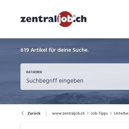
619
Artikel für deine Suche.
RATGEBER
Berufsbilder
B
www.zentraljob.ch
Job-Tipps
Unterbez
Zurück
Job-Coach
J