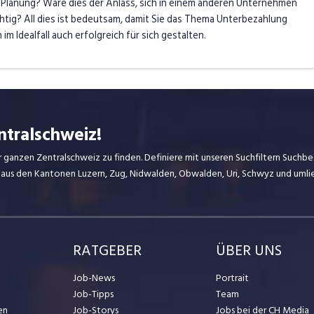
in Planung? Wäre dies der Anlass, sich in einem anderen Unternehmen
chtig? All dies ist bedeutsam, damit Sie das Thema Unterbezahlung
im Idealfall auch erfolgreich für sich gestalten.
ntralschweiz!
r ganzen Zentralschweiz zu finden. Definiere mit unseren Suchfiltern Suchbeg
 aus den Kantonen Luzern, Zug, Nidwalden, Obwalden, Uri, Schwyz und uml
RATGEBER
ÜBER UNS
Job-News
Portrait
Job-Tipps
Team
en
Job-Storys
Jobs bei der CH Media