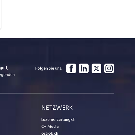
riff,
Folgen Sie uns
iegenden
NETZWERK
Luzernerzeitung.ch
CH Media
ostjob.ch