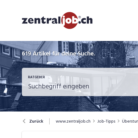
619
Artikel für deine Suche.
RATGEBER
Berufsbilder
B
www.zentraljob.ch
Job-Tipps
Überstun
Zurück
Job-Coach
J