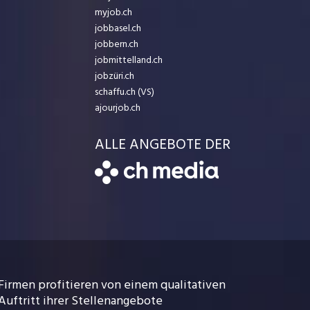
myjob.ch
jobbasel.ch
jobbern.ch
jobmittelland.ch
jobzüri.ch
schaffu.ch (VS)
ajourjob.ch
ALLE ANGEBOTE DER
Firmen profitieren von einem qualitativen
Auftritt ihrer Stellenangebote