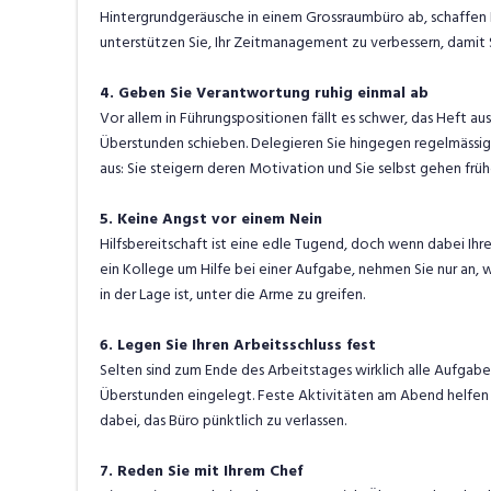
Hintergrundgeräusche in einem Grossraumbüro ab, schaffen 
unterstützen Sie, Ihr Zeitmanagement zu verbessern, damit S
4. Geben Sie Verantwortung ruhig einmal ab
Vor allem in Führungspositionen fällt es schwer, das Heft aus
Überstunden schieben. Delegieren Sie hingegen regelmässig 
aus: Sie steigern deren Motivation und Sie selbst gehen früh
5. Keine Angst vor einem Nein
Hilfsbereitschaft ist eine edle Tugend, doch wenn dabei Ihr
ein Kollege um Hilfe bei einer Aufgabe, nehmen Sie nur an, 
in der Lage ist, unter die Arme zu greifen.
6. Legen Sie Ihren Arbeitsschluss fest
Selten sind zum Ende des Arbeitstages wirklich alle Aufgabe
Überstunden eingelegt. Feste Aktivitäten am Abend helfen I
dabei, das Büro pünktlich zu verlassen.
7. Reden Sie mit Ihrem Chef