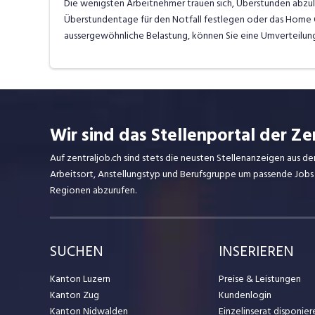
Die wenigsten Arbeitnehmer trauen sich, Überstunden abzul
Überstundentage für den Notfall festlegen oder das Home Of
aussergewöhnliche Belastung, können Sie eine Umverteilun
Wir sind das Stellenportal der Ze
Auf zentraljob.ch sind stets die neusten Stellenanzeigen aus de
Arbeitsort, Anstellungstyp und Berufsgruppe um passende Jobs
Regionen abzurufen.
SUCHEN
INSERIEREN
Kanton Luzern
Preise & Leistungen
Kanton Zug
Kundenlogin
Kanton Nidwalden
Einzelinserat disponier