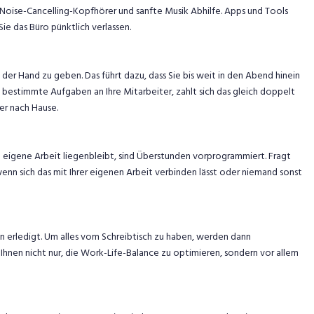
Noise-Cancelling-Kopfhörer und sanfte Musik Abhilfe. Apps und Tools
ie das Büro pünktlich verlassen.
 der Hand zu geben. Das führt dazu, dass Sie bis weit in den Abend hinein
bestimmte Aufgaben an Ihre Mitarbeiter, zahlt sich das gleich doppelt
er nach Hause.
e eigene Arbeit liegenbleibt, sind Überstunden vorprogrammiert. Fragt
wenn sich das mit Ihrer eigenen Arbeit verbinden lässt oder niemand sonst
n erledigt. Um alles vom Schreibtisch zu haben, werden dann
hnen nicht nur, die Work-Life-Balance zu optimieren, sondern vor allem