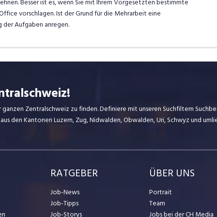
ehnen. Besser ist es, wenn Sie mit Ihrem Vorgesetzten bestimmte
fice vorschlagen. Ist der Grund für die Mehrarbeit eine
g der Aufgaben anregen.
ntralschweiz!
r ganzen Zentralschweiz zu finden. Definiere mit unseren Suchfiltern Suchbeg
 aus den Kantonen Luzern, Zug, Nidwalden, Obwalden, Uri, Schwyz und uml
RATGEBER
ÜBER UNS
Job-News
Portrait
Job-Tipps
Team
en
Job-Storys
Jobs bei der CH Media