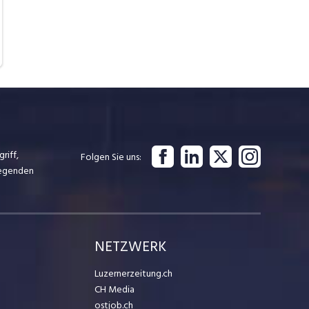
riff,
Folgen Sie uns
iegenden
NETZWERK
Luzernerzeitung.ch
CH Media
ostjob.ch