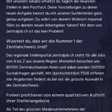
jobbasel.ch
Mit unserem Jobabo erhältst du täglich die neuesten
Praktika
Stellen in dein Postfach. Deine Vorstellungen zu deiner
Impressum
jobbern.ch
neuen Aufgabe kannst du mit unseren Suchkriterien ganz
Lehrstellen
genau aufgeben. Du willst von deinem Wohnort maximal
jobmittelland.ch
15km zu deinem neuen Arbeitgeber fahren? Mit dem
von
Ferienjobs
zentraljob.ch ist das kein Problem!
jobzüri.ch
Führungspositionen
Wusstest du, dass wir die Nummer 1 der
Zentralschweiz sind?
schaffu.ch (VS)
Management / Kader-Jobs
Das regionale Stellenportal zentraljob.ch steht für alle Jobs
ajourjob.ch
von A bis Z aus unserer Region. Monatlich besuchen uns
Jobline
80'000 Zentralschweizer/Innen und dabei werden 350'000
Suchabfragen gestellt. Mit durchschnittlich 1'500 offenen
Job-Angeboten findest du bei uns die grösste Auswahl in
der Zentralschweiz.
Firmen profitieren von einem qualitativen Auftritt
ihrer Stellenangebote
Als Teil des grössten Medienunternehmens der