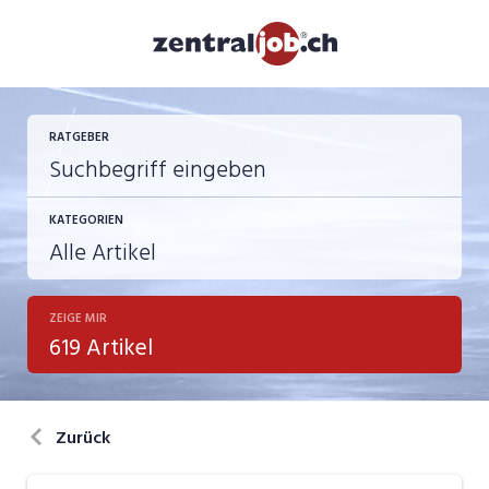
RATGEBER
KATEGORIEN
ZEIGE MIR
Berufsbilder
619 Artikel
Bewerbung
in eigener Sache
Zurück
Job-Coach