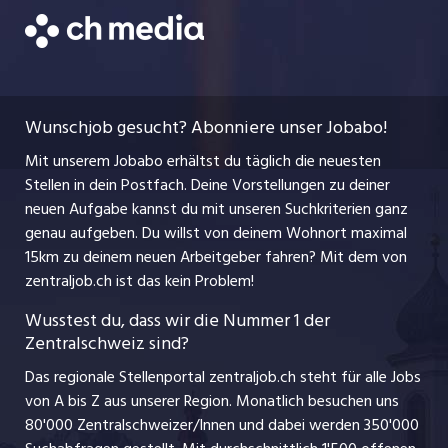
Job-Coach
Jobs bei der CH Media
CH Media
Festanstellungen
Bewerbung
AGB
ostjob.ch
Temporäre Jobs
Berufsbilder
Datenschutzerklärung
myjob.ch
Wunschjob gesucht? Abonniere unser Jobabo!
Freelance Jobs
Nutzungsbedingungen
jobbasel.ch
Mit unserem Jobabo erhältst du täglich die neuesten
Praktika
Stellen in dein Postfach. Deine Vorstellungen zu deiner
Impressum
jobbern.ch
neuen Aufgabe kannst du mit unseren Suchkriterien ganz
Lehrstellen
genau aufgeben. Du willst von deinem Wohnort maximal
jobmittelland.ch
15km zu deinem neuen Arbeitgeber fahren? Mit dem
von
Ferienjobs
zentraljob.ch ist das kein Problem!
jobzüri.ch
Führungspositionen
Wusstest du, dass wir die Nummer 1 der
Zentralschweiz sind?
schaffu.ch (VS)
Management / Kader-Jobs
Das regionale Stellenportal zentraljob.ch steht für alle Jobs
ajourjob.ch
von A bis Z aus unserer Region. Monatlich besuchen uns
Jobline
80'000 Zentralschweizer/Innen und dabei werden 350'000