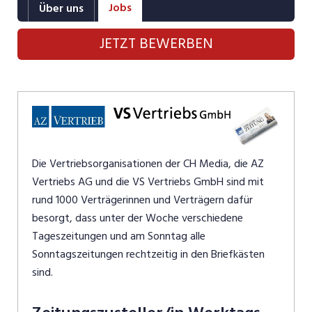
Jobs
Über uns
Industrie, Maschinenbau, Anlagenbau,
Produktion
JETZT BEWERBEN
Informatik, Telekommunikation
Kaufm. Berufe, Kundendienst, Verwaltung
Körperpflege, Wellness
Marketing, Kommunikation, Medien, Druck
Die Vertriebsorganisationen der CH Media, die AZ
Mechanik, Elektronik, Optik, Textil (Fertigung)
Vertriebs AG und die VS Vertriebs GmbH sind mit
rund 1000 Verträgerinnen und Verträgern dafür
Medizin, Gesundheitswesen, Pflege
besorgt, dass unter der Woche verschiedene
Sicherheit, Rettung, Polizei, Zoll
Tageszeitungen und am Sonntag alle
Sonntagszeitungen rechtzeitig in den Briefkästen
Verkauf, Handel, Kundenberatung,
sind.
Aussendienst