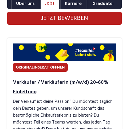
Jobs
Über uns
Karriere
Graduates
B
Industrie, Maschinenbau, Anlagenbau,
Produktion
JETZT BEWERBEN
Informatik, Telekommunikation
Kaufm. Berufe, Kundendienst, Verwaltung
Körperpflege, Wellness
Marketing, Kommunikation, Medien, Druck
ORIGINALINSERAT ÖFFNEN
Mechanik, Elektronik, Optik, Textil (Fertigung)
Verkäufer / Verkäuferin (m/w/d) 20-60%
Medizin, Gesundheitswesen, Pflege
Einleitung
Sicherheit, Rettung, Polizei, Zoll
Der Verkauf ist deine Passion? Du möchtest täglich
Verkauf, Handel, Kundenberatung,
dein Bestes geben, um unserer Kundschaft das
Aussendienst
bestmögliche Einkaufserlebnis zu bieten? Du
möchtest Teil eines Teams werden, das jeden Tag
gebraucht wird? Dann bist du bei uns genau richtig.