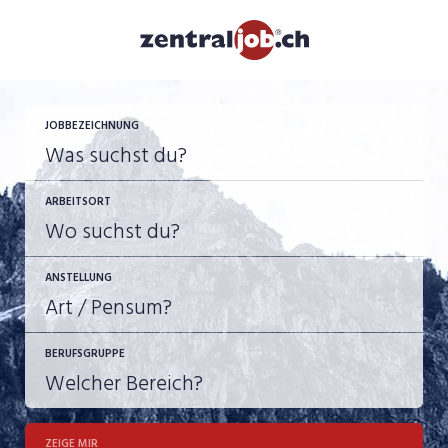
JETZT BEWERBEN
JOBBEZEICHNUNG
ARBEITSORT
ANSTELLUNG
BERUFSGRUPPE
JOB-TYP
10-100%
Festanstellung
ZEIGE MIR