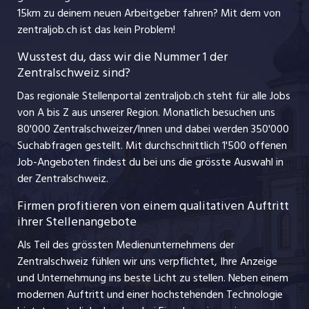
jobmittelland.ch
15km zu deinem neuen Arbeitgeber fahren? Mit dem
von
Ferienjobs
zentraljob.ch ist das kein Problem!
jobzüri.ch
Führungspositionen
Wusstest du, dass wir die Nummer 1 der
Zentralschweiz sind?
schaffu.ch (VS)
Management / Kader-Jobs
Das regionale Stellenportal zentraljob.ch steht für alle Jobs
ajourjob.ch
von A bis Z aus unserer Region. Monatlich besuchen uns
Jobline
80'000 Zentralschweizer/Innen und dabei werden 350'000
Suchabfragen gestellt. Mit durchschnittlich 1'500 offenen
Job-Angeboten findest du bei uns die grösste Auswahl in
der Zentralschweiz.
Firmen profitieren von einem qualitativen Auftritt
ihrer Stellenangebote
Als Teil des grössten Medienunternehmens der
Zentralschweiz fühlen wir uns verpflichtet, Ihre Anzeige
und Unternehmung ins beste Licht zu stellen. Neben einem
modernen Auftritt und einer hochstehenden Technologie