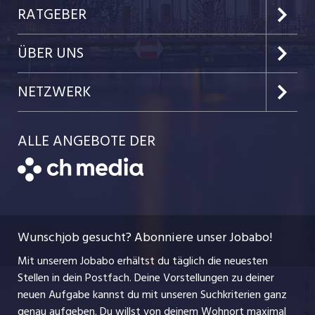
Kanton Zug
Preise & Leistungen
RATGEBER
Kanton Nidwalden
Kundenlogin
Job-News
ÜBER UNS
Kanton Obwalden
Einzelinserat disponieren
Job-Tipps
Portrait
NETZWERK
Kanton Uri
Schnittstelle
Job-Storys
Team
Luzernerzeitung.ch
Kanton Schwyz
ALLE ANGEBOTE DER
Bewerber-Cockpit
Job-Coach
Jobs bei der CH Media
CH Media
Festanstellungen
Bewerbung
AGB
ostjob.ch
Temporäre Jobs
Berufsbilder
Datenschutzerklärung
myjob.ch
Wunschjob gesucht? Abonniere unser Jobabo!
Freelance Jobs
Nutzungsbedingungen
jobbasel.ch
Mit unserem Jobabo erhältst du täglich die neuesten
Praktika
Stellen in dein Postfach. Deine Vorstellungen zu deiner
Impressum
jobbern.ch
neuen Aufgabe kannst du mit unseren Suchkriterien ganz
Lehrstellen
genau aufgeben. Du willst von deinem Wohnort maximal