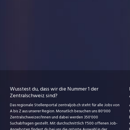
Wusstest du, dass wir die Nummer 1 der
Zentralschweiz sind?
Das regionale Stellenportal zentraljob.ch steht für alle Jobs von
A bis Z aus unserer Region. Monatlich besuchen uns 80'000
Zentralschweizer/Innen und dabei werden 350'000
Suchabfragen gestellt. Mit durchschnittlich 1'500 offenen Job-
Angeboten findest du bei uns die grösste Auswahl in der