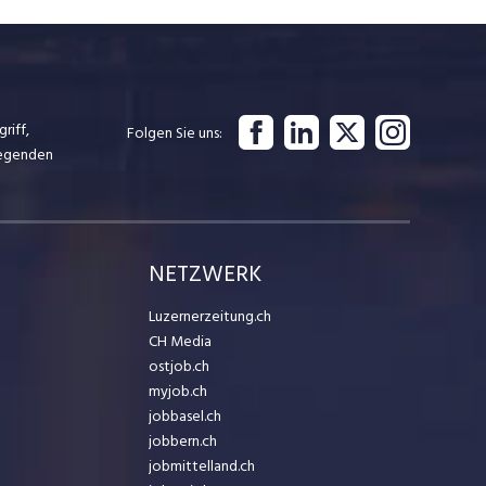
riff,
Folgen Sie uns
iegenden
NETZWERK
Luzernerzeitung.ch
CH Media
ostjob.ch
myjob.ch
jobbasel.ch
jobbern.ch
jobmittelland.ch