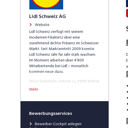
Lidl Schweiz AG
Website
Lidl Schweiz verfügt mit seinem
modernen Filialnetz über eine
zunehmend dichte Präsenz im Schweizer
Markt. Seit Markteintritt 2009 konnte
Lidl Schweiz Jahr für Jahr stark wachsen.
D
Im Moment arbeiten über 4‘800
E
Mitarbeitende bei Lidl – monatlich
e
kommen neue dazu.
Unser Sortiment umfasst ca. 2'000 Artikel
des täglichen Bedarfs. Die Schweizer
Mehr
Herkunft unserer Produkte ist uns sehr
wichtig: Mit Produkten aus der Schweiz
erzielen wir über 50% unseres Umsatzes.
Das Sortiment wird durch eine qualitativ
Bewerbungsservices
hochwertige, frische Obst-, Gemüse- und
Brotauswahl im Offenverkauf sowie
Bewerber-Cockpit anlegen
Milchprodukte ergänzt. Unsere