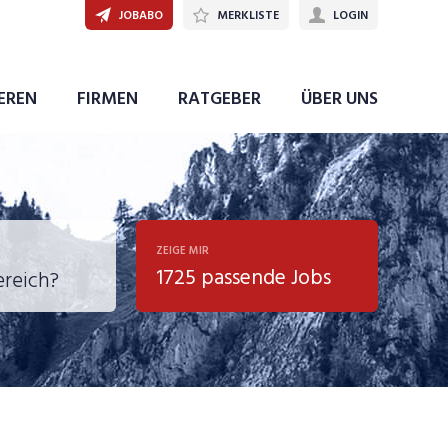
JOBABO
MERKLISTE
LOGIN
JETZT BEWERBEN
IEREN
FIRMEN
RATGEBER
ÜBER UNS
ZEIGE MIR
1725 passende Jobs
, Soziale
sposition
nsport,