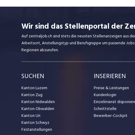
und vielseitige Karrieremöglichkeiten im
dynamischen Umfeld des Detailhandels.
Erfahre mehr zu unseren Einstiegs- und
Karrieremöglichkeiten unter
team.lidl.ch
Wir sind das Stellenportal der Ze
Auf zentraljob.ch sind stets die neusten Stellenanzeigen aus de
Arbeitsort, Anstellungstyp und Berufsgruppe um passende Jobs
Regionen abzurufen.
SUCHEN
INSERIEREN
Kanton Luzern
Preise & Leistungen
Kanton Zug
Kundenlogin
Kanton Nidwalden
Einzelinserat disponier
Kanton Obwalden
Schnittstelle
Kanton Uri
Bewerber-Cockpit
Kanton Schwyz
Festanstellungen