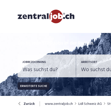
Die besten 1725 Jobs in der Region.
JOBBEZEICHNUNG
ARBEITSORT
ERWEITERTE SUCHE
JOB-TYP
Bank, Versicherung
B
Festanstellung
www.zentraljob.ch
Lidl Schweiz AG
St
Zurück
Chemie, Pharma, Biotechnologie
C