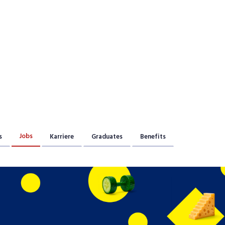
Praktikum
Manage
nanzen, Controlling, Treuhand,
Gartenbau, Landwirts
echt
Forstwirtschaft
Ferienjob
mmobilien, Facility Management,
Industrie, Maschinenb
einigung
Anlagenbau, Produkti
aufm. Berufe, Kundendienst,
Körperpflege, Wellne
erwaltung
chanik, Elektronik, Optik, Textil
Medizin, Gesundheit
ertigung)
Pflege
erkauf, Handel, Kundenberatung,
Jobs
s
Karriere
Graduates
Benefits
ussendienst