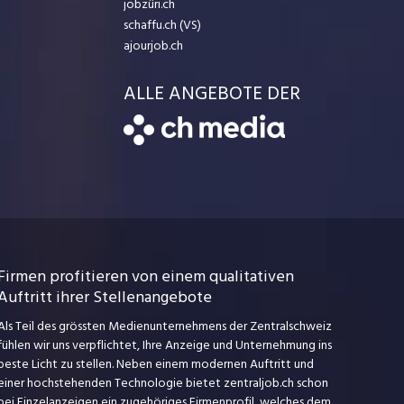
jobzüri.ch
schaffu.ch (VS)
ajourjob.ch
ALLE ANGEBOTE DER
Firmen profitieren von einem qualitativen
Auftritt ihrer Stellenangebote
Als Teil des grössten Medienunternehmens der Zentralschweiz
fühlen wir uns verpflichtet, Ihre Anzeige und Unternehmung ins
beste Licht zu stellen. Neben einem modernen Auftritt und
einer hochstehenden Technologie bietet zentraljob.ch schon
bei Einzelanzeigen ein zugehöriges Firmenprofil, welches dem