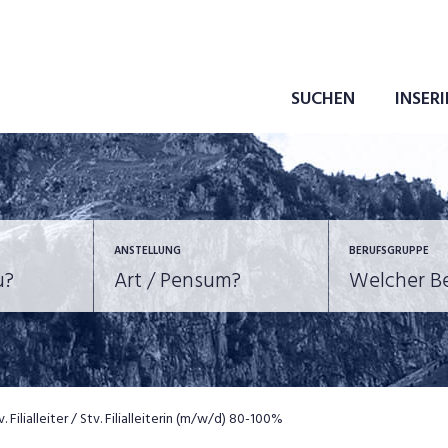
SUCHEN
INSER
ANSTELLUNG
BERUFSGRUPPE
Bildung, Kunst, Design
10-100%
Pensum
POSITION
au, Handwerk, Elektro
Berufe, Sport
Temporär (befristet)
Führung
Einkauf, Logistik, Tra
v. Filialleiter / Stv. Filialleiterin (m/w/d) 80-100%
onsulting, Human Resources
Verkehr