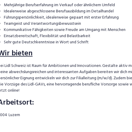
Mehrjährige Berufserfahrung im Verkauf oder ähnlichem Umfeld
Idealerweise abgeschlossene Berufsausbildung im Detailhandel
Führungspersönlichkeit, idealerweise gepaart mit erster Erfahrung
Teamgeist und Verantwortungsbewusstsein
Kommunikative Fähigkeiten sowie Freude am Umgang mit Menschen
Einsatzbereitschaft, Flexibilität und Belastbarkeit
Sehr gute Deutschkenntnisse in Wort und Schrift
Wir bieten
ei Lidl Schweiz ist Raum für Ambitionen und Innovationen. Gestalte aktiv mi
eine abwechslungsreichen und interessanten Aufgaben bereiten wir dich mit
ersönlicher Eignung entwickeln wir dich zur Filialleitung (m/w/d). Zudem biet
ie Vorzüge des Lidl-GAVs, eine hervorragende berufliche Vorsorge sowie w
etzt online!
Arbeitsort
:
6004
Luzern