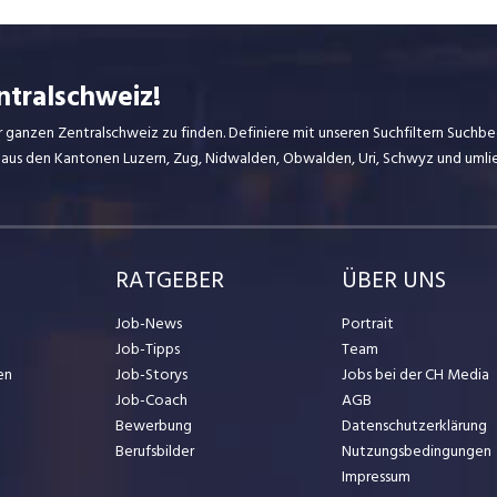
ntralschweiz!
r ganzen Zentralschweiz zu finden. Definiere mit unseren Suchfiltern Suchbeg
 aus den Kantonen Luzern, Zug, Nidwalden, Obwalden, Uri, Schwyz und uml
RATGEBER
ÜBER UNS
Job-News
Portrait
Job-Tipps
Team
en
Job-Storys
Jobs bei der CH Media
Job-Coach
AGB
Bewerbung
Datenschutzerklärung
Berufsbilder
Nutzungsbedingungen
Impressum