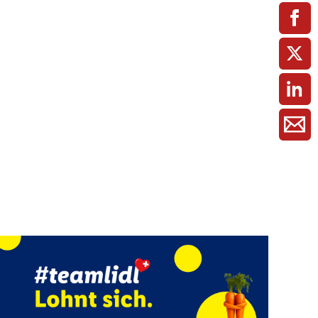
ment / Kader
chaft,
au,
on
ss
swesen,