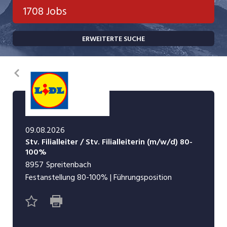
Bank, Versicherung
1708 Jobs
Temporär (befristet)
Bau, Handwerk, Elektro
ERWEITERTE SUCHE
Bildung, Kunst, Design, Soziale Berufe, Sport
Freelance
Chemie, Pharma, Biotechnologie
Praktikum
Zurück
Consulting, Human Resources
Lehrstelle
Einkauf, Logistik, Transport, Verkehr
Ferienjob
Engineering, Technik, Architektur
09.08.2026
Stv. Filialleiter / Stv. Filialleiterin (m/w/d) 80-
POSITION
Finanzen, Controlling, Treuhand, Recht
100%
8957
Spreitenbach
Gartenbau, Landwirtschaft, Forstwirtschaft
Führungsposition
Festanstellung
80-100%
|
Führungsposition
Gastronomie, Hotellerie, Tourismus,
Management / Kader
Lebensmittel
Immobilien, Facility Management, Reinigung