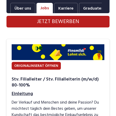
Industrie, Maschinenbau, Anlagenbau,
Jobs
Über uns
Karriere
Graduates
B
Produktion
JETZT BEWERBEN
Informatik, Telekommunikation
Kaufm. Berufe, Kundendienst, Verwaltung
Körperpflege, Wellness
Marketing, Kommunikation, Medien, Druck
Mechanik, Elektronik, Optik, Textil (Fertigung)
ORIGINALINSERAT ÖFFNEN
Medizin, Gesundheitswesen, Pflege
Stv. Filialleiter / Stv. Filialleiterin (m/w/d)
80-100%
Sicherheit, Rettung, Polizei, Zoll
Einleitung
Verkauf, Handel, Kundenberatung,
Aussendienst
Der Verkauf und Menschen sind deine Passion? Du
möchtest täglich dein Bestes geben, um unserer
Kundschaft das bestmögliche Einkaufserlebnis zu