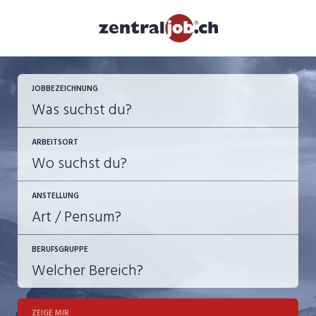
JETZT BEWERBEN
JOBBEZEICHNUNG
ARBEITSORT
ANSTELLUNG
BERUFSGRUPPE
JOB-TYP
10-100%
Festanstellung
ZEIGE MIR