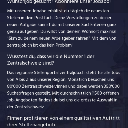
Wunschjob gesucht? Abonniere unser Jobabo!
Freelance Jobs
Nutzungsbedingungen
jobbasel.ch
Mit unserem Jobabo erhältst du täglich die neuesten
Praktika
Stellen in dein Postfach. Deine Vorstellungen zu deiner
Impressum
jobbern.ch
neuen Aufgabe kannst du mit unseren Suchkriterien ganz
Lehrstellen
genau aufgeben. Du willst von deinem Wohnort maximal
jobmittelland.ch
15km zu deinem neuen Arbeitgeber fahren? Mit dem
von
Ferienjobs
zentraljob.ch ist das kein Problem!
jobzüri.ch
Führungspositionen
Wusstest du, dass wir die Nummer 1 der
Zentralschweiz sind?
schaffu.ch (VS)
Management / Kader-Jobs
Das regionale Stellenportal zentraljob.ch steht für alle Jobs
ajourjob.ch
von A bis Z aus unserer Region. Monatlich besuchen uns
Jobline
80'000 Zentralschweizer/Innen und dabei werden 350'000
Suchabfragen gestellt. Mit durchschnittlich 1'500 offenen
Job-Angeboten findest du bei uns die grösste Auswahl in
der Zentralschweiz.
Firmen profitieren von einem qualitativen Auftritt
ihrer Stellenangebote