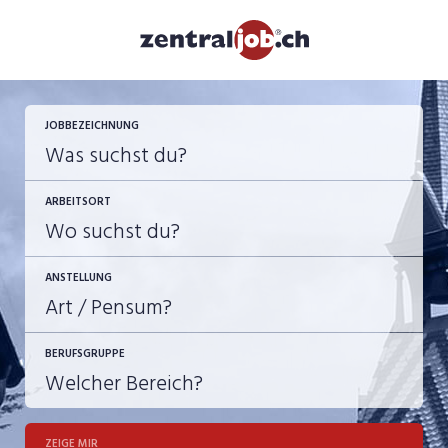
JETZT BEWERBEN
JOBBEZEICHNUNG
ARBEITSORT
ANSTELLUNG
BERUFSGRUPPE
JOB-TYP
10-100%
Festanstellung
ZEIGE MIR