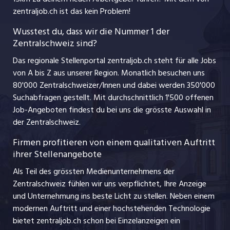
Ferienjobs
zentraljob.ch ist das kein Problem!
jobzüri.ch
Führungspositionen
Wusstest du, dass wir die Nummer 1 der
Zentralschweiz sind?
schaffu.ch (VS)
Management / Kader-Jobs
Das regionale Stellenportal zentraljob.ch steht für alle Jobs
ajourjob.ch
von A bis Z aus unserer Region. Monatlich besuchen uns
Jobline
80'000 Zentralschweizer/Innen und dabei werden 350'000
Suchabfragen gestellt. Mit durchschnittlich 1'500 offenen
Job-Angeboten findest du bei uns die grösste Auswahl in
der Zentralschweiz.
Firmen profitieren von einem qualitativen Auftritt
ihrer Stellenangebote
Als Teil des grössten Medienunternehmens der
Zentralschweiz fühlen wir uns verpflichtet, Ihre Anzeige
und Unternehmung ins beste Licht zu stellen. Neben einem
modernen Auftritt und einer hochstehenden Technologie
bietet zentraljob.ch schon bei Einzelanzeigen ein