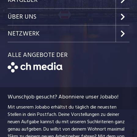
Kanton Nidwalden
Kundenlogin
Job-News
ÜBER UNS
Kanton Obwalden
Einzelinserat disponieren
Job-Tipps
Portrait
NETZWERK
Kanton Uri
Schnittstelle
Job-Storys
Team
Luzernerzeitung.ch
Kanton Schwyz
ALLE ANGEBOTE DER
Bewerber-Cockpit
Job-Coach
Jobs bei der CH Media
CH Media
Festanstellungen
Bewerbung
AGB
ostjob.ch
Temporäre Jobs
Berufsbilder
Datenschutzerklärung
myjob.ch
Wunschjob gesucht? Abonniere unser Jobabo!
Freelance Jobs
Nutzungsbedingungen
jobbasel.ch
Mit unserem Jobabo erhältst du täglich die neuesten
Praktika
Stellen in dein Postfach. Deine Vorstellungen zu deiner
Impressum
jobbern.ch
neuen Aufgabe kannst du mit unseren Suchkriterien ganz
Lehrstellen
genau aufgeben. Du willst von deinem Wohnort maximal
jobmittelland.ch
15km zu deinem neuen Arbeitgeber fahren? Mit dem
von