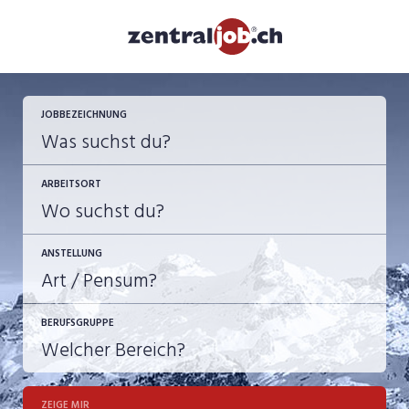
JETZT BEWERBEN
JOBBEZEICHNUNG
ARBEITSORT
ANSTELLUNG
BERUFSGRUPPE
JOB-TYP
10-100%
Festanstellung
ZEIGE MIR