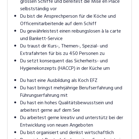
grossen Schiffe und bereitest die Mise en Place
Halbtax-Abo, vergünstigten Konsumationen in allen
selbstständig vor
Betrieben der Tavolago sowie Gratiseintritte für
Du bist die Ansprechperson für die Köche und
diverse Sport- und Kulturanlässe.
Officemitarbeitende auf dem Schiff
Du gewährleistest einen reibungslosen à la carte
und Bankett-Service
Du traust dir Kurs-, Themen-, Spezial- und
Extrafahrten für bis zu 450 Personen zu
Du setzt konsequent das Sicherheits- und
Hygienekonzepts (HACCP) in der Küche um
Du hast eine Ausbildung als Koch EFZ
Du hast bringst mehrjährige Berufserfahrung und
Führungserfahrung mit
Du hast ein hohes Qualitätsbewusstsein und
arbeitest gerne auf dem See
Du arbeitest gerne kreativ und unterstütz bei der
Entwicklung von neuen Angeboten
Du bist organisiert und denkst wirtschaftlich