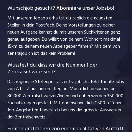
Datenschutzerklärung
myjob.ch
Wunschjob gesucht? Abonniere unser Jobabo!
Freelance Jobs
Nutzungsbedingungen
jobbasel.ch
Mit unserem Jobabo erhältst du täglich die neuesten
Praktika
Stellen in dein Postfach. Deine Vorstellungen zu deiner
Impressum
jobbern.ch
neuen Aufgabe kannst du mit unseren Suchkriterien ganz
Lehrstellen
genau aufgeben. Du willst von deinem Wohnort maximal
jobmittelland.ch
15km zu deinem neuen Arbeitgeber fahren? Mit dem
von
Ferienjobs
zentraljob.ch ist das kein Problem!
jobzüri.ch
Führungspositionen
Wusstest du, dass wir die Nummer 1 der
Zentralschweiz sind?
schaffu.ch (VS)
Management / Kader-Jobs
Das regionale Stellenportal zentraljob.ch steht für alle Jobs
ajourjob.ch
von A bis Z aus unserer Region. Monatlich besuchen uns
Jobline
80'000 Zentralschweizer/Innen und dabei werden 350'000
Suchabfragen gestellt. Mit durchschnittlich 1'500 offenen
Job-Angeboten findest du bei uns die grösste Auswahl in
der Zentralschweiz.
Firmen profitieren von einem qualitativen Auftritt