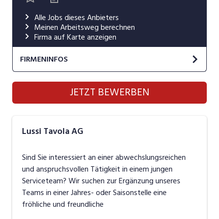
Industrie, Maschinenbau, Anlagenbau,
Alle Jobs dieses Anbieters
Produktion
Meinen Arbeitsweg berechnen
Firma auf Karte anzeigen
Informatik, Telekommunikation
FIRMENINFOS
Kaufm. Berufe, Kundendienst, Verwaltung
Körperpflege, Wellness
Lussi Tavola AG
JETZT BEWERBEN
Website
Marketing, Kommunikation, Medien, Druck
Mechanik, Elektronik, Optik, Textil (Fertigung)
Lussi Tavola AG
: Tavola, der Tisch / die Tafel =
Lussi Tavola AG
Festessen, Bankett, Diner = gemeinsame Mahlzeit in
Medizin, Gesundheitswesen, Pflege
feierlichem Rahmen
Sind Sie interessiert an einer abwechslungsreichen
Sicherheit, Rettung, Polizei, Zoll
und anspruchsvollen Tätigkeit in einem jungen
tafeln = mit guten Freunden in gemütlicher Runde zu
Serviceteam? Wir suchen zur Ergänzung unseres
Verkauf, Handel, Kundenberatung,
Tische sitzen, sich unterhalten, sich treffen –
Aussendienst
Teams in einer Jahres- oder Saisonstelle eine
auch: „an der Tafel essen“, also mit Stil speisen =
fröhliche und freundliche
genussvoll und festlich essen / dinieren und trinken