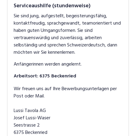
Serviceaushilfe (stundenweise)
Wir wollen Gäste willkommen heissen, empfangen,
Sie sind jung, aufgestellt, begeisterungsfähig,
aufnehmen, beherbergen und mit Speis und Trank
kontaktfreudig, sprachgewandt, teamorientiert und
bedienen. Für Sie wollen wir ein angenehmer, guter
haben guten Umgangsformen. Sie sind
und aufmerksamer Gastgeber sein.
vertrauenswürdig und zuverlässig, arbeiten
selbständig und sprechen Schweizerdeutsch, dann
möchten wir Sie kennenlernen.
Die hervorragenden Standorte am Vierwaldstättersee
und an Wanderwegen oder Skipisten sind gut
Anfängerinnen werden angelernt.
erreichbar mit Auto, Schiff, Bus, Bahn und zu Fuss. Die
Arbeitsort
:
6375
Beckenried
heimelig, rustikale Atmosphäre – abgestimmt auf das
jeweilige Zielpublikum – zeichnet unsere vier Hotel-
Wir freuen uns auf Ihre Bewerbungsunterlagen per
und Restaurationsbetriebe aus. Mit langen
Post oder Mail.
Öffnungszeiten an sieben Tagen die Woche, der
schonenden Zubereitung von gesunden Speisen aus
Lussi Tavola AG
einheimischen, frischen Zutaten, einem fairen Preis-
Josef Lussi-Waser
Leistungs-Verhältnis und schneller, aufmerksamer und
Seestrasse 2
freundlicher Bedienung wollen wir unsere treuen und
6375 Beckenried