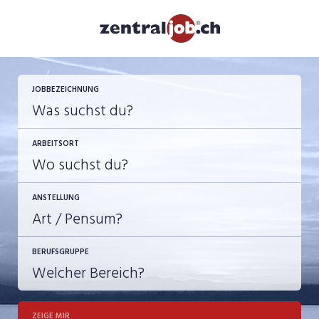
JETZT BEWERBEN
JOBBEZEICHNUNG
ARBEITSORT
ANSTELLUNG
BERUFSGRUPPE
JOB-TYP
10-100%
Festanstellung
ZEIGE MIR