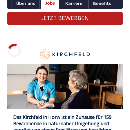
Jobs
Über uns
Karriere
Benefits
Industrie, Maschinenbau, Anlagenbau,
Produktion
JETZT BEWERBEN
Informatik, Telekommunikation
Kaufm. Berufe, Kundendienst, Verwaltung
Körperpflege, Wellness
Marketing, Kommunikation, Medien, Druck
Laden...
Mechanik, Elektronik, Optik, Textil (Fertigung)
Medizin, Gesundheitswesen, Pflege
Sicherheit, Rettung, Polizei, Zoll
Verkauf, Handel, Kundenberatung,
Aussendienst