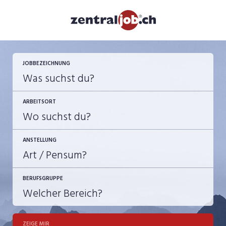
JETZT BEWERBEN
JOBBEZEICHNUNG
ARBEITSORT
ANSTELLUNG
BERUFSGRUPPE
JOB-TYP
10-100%
Festanstellung
ZEIGE MIR