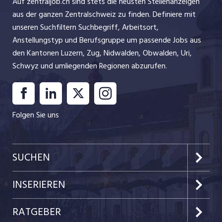
Auf zentraljob.ch sind stets die neusten Stellenanzeigen
aus der ganzen Zentralschweiz zu finden. Definiere mit
unseren Suchfiltern Suchbegriff, Arbeitsort,
Anstellungstyp und Berufsgruppe um passende Jobs aus
den Kantonen Luzern, Zug, Nidwalden, Obwalden, Uri,
Schwyz und umliegenden Regionen abzurufen.
Folgen Sie uns
SUCHEN
Kanton Luzern
INSERIEREN
Kanton Zug
Preise & Leistungen
RATGEBER