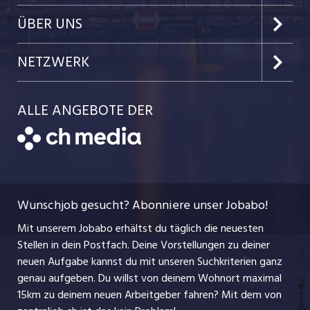
Kanton Nidwalden
Kundenlogin
Job-News
ÜBER UNS
Kanton Obwalden
Einzelinserat disponieren
Job-Tipps
Portrait
NETZWERK
Kanton Uri
Schnittstelle
Job-Storys
Team
Luzernerzeitung.ch
Kanton Schwyz
ALLE ANGEBOTE DER
Bewerber-Cockpit
Job-Coach
Jobs bei der CH Media
CH Media
Festanstellungen
Bewerbung
AGB
ostjob.ch
Temporäre Jobs
Berufsbilder
Datenschutzerklärung
myjob.ch
Wunschjob gesucht? Abonniere unser Jobabo!
Freelance Jobs
Nutzungsbedingungen
jobbasel.ch
Mit unserem Jobabo erhältst du täglich die neuesten
Praktika
Stellen in dein Postfach. Deine Vorstellungen zu deiner
Impressum
jobbern.ch
neuen Aufgabe kannst du mit unseren Suchkriterien ganz
Lehrstellen
genau aufgeben. Du willst von deinem Wohnort maximal
jobmittelland.ch
15km zu deinem neuen Arbeitgeber fahren? Mit dem
von
Ferienjobs