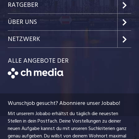
Kanton Zug
Preise & Leistungen
RATGEBER
Kanton Nidwalden
Kundenlogin
Job-News
ÜBER UNS
Kanton Obwalden
Einzelinserat disponieren
Job-Tipps
Portrait
NETZWERK
Kanton Uri
Schnittstelle
Job-Storys
Team
Luzernerzeitung.ch
Kanton Schwyz
ALLE ANGEBOTE DER
Bewerber-Cockpit
Job-Coach
Jobs bei der CH Media
CH Media
Festanstellungen
Bewerbung
AGB
ostjob.ch
Temporäre Jobs
Berufsbilder
Datenschutzerklärung
myjob.ch
Wunschjob gesucht? Abonniere unser Jobabo!
Freelance Jobs
Nutzungsbedingungen
jobbasel.ch
Mit unserem Jobabo erhältst du täglich die neuesten
Praktika
Stellen in dein Postfach. Deine Vorstellungen zu deiner
Impressum
jobbern.ch
neuen Aufgabe kannst du mit unseren Suchkriterien ganz
Lehrstellen
genau aufgeben. Du willst von deinem Wohnort maximal