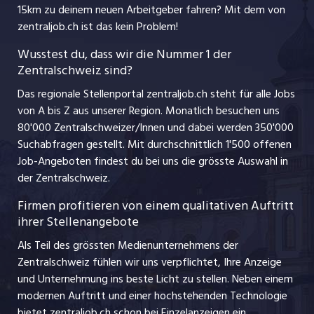
jobmittelland.ch
15km zu deinem neuen Arbeitgeber fahren? Mit dem
von
Ferienjobs
zentraljob.ch ist das kein Problem!
jobzüri.ch
Führungspositionen
Wusstest du, dass wir die Nummer 1 der
Zentralschweiz sind?
schaffu.ch (VS)
Management / Kader-Jobs
Das regionale Stellenportal zentraljob.ch steht für alle Jobs
ajourjob.ch
von A bis Z aus unserer Region. Monatlich besuchen uns
Jobline
80'000 Zentralschweizer/Innen und dabei werden 350'000
Suchabfragen gestellt. Mit durchschnittlich 1'500 offenen
Job-Angeboten findest du bei uns die grösste Auswahl in
der Zentralschweiz.
Firmen profitieren von einem qualitativen Auftritt
ihrer Stellenangebote
Als Teil des grössten Medienunternehmens der
Zentralschweiz fühlen wir uns verpflichtet, Ihre Anzeige
und Unternehmung ins beste Licht zu stellen. Neben einem
modernen Auftritt und einer hochstehenden Technologie
bietet zentraljob.ch schon bei Einzelanzeigen ein