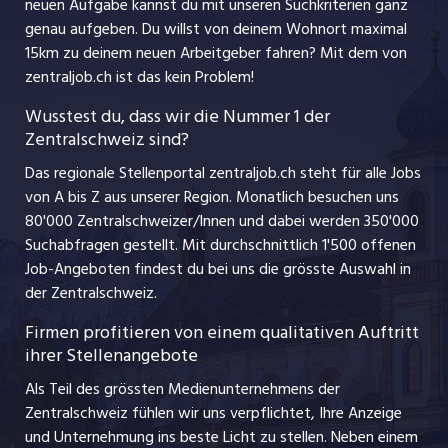
jobbern.ch
neuen Aufgabe kannst du mit unseren Suchkriterien ganz
Lehrstellen
genau aufgeben. Du willst von deinem Wohnort maximal
jobmittelland.ch
15km zu deinem neuen Arbeitgeber fahren? Mit dem
von
Ferienjobs
zentraljob.ch ist das kein Problem!
jobzüri.ch
Führungspositionen
Wusstest du, dass wir die Nummer 1 der
Zentralschweiz sind?
schaffu.ch (VS)
Management / Kader-Jobs
Das regionale Stellenportal zentraljob.ch steht für alle Jobs
ajourjob.ch
von A bis Z aus unserer Region. Monatlich besuchen uns
Jobline
80'000 Zentralschweizer/Innen und dabei werden 350'000
Suchabfragen gestellt. Mit durchschnittlich 1'500 offenen
Job-Angeboten findest du bei uns die grösste Auswahl in
der Zentralschweiz.
Firmen profitieren von einem qualitativen Auftritt
ihrer Stellenangebote
Als Teil des grössten Medienunternehmens der
Zentralschweiz fühlen wir uns verpflichtet, Ihre Anzeige
und Unternehmung ins beste Licht zu stellen. Neben einem