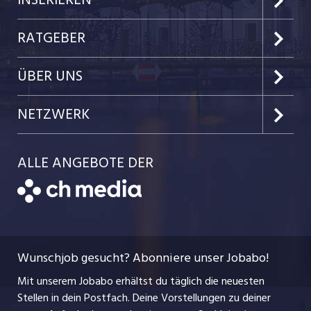
INSERIEREN
Kanton Zug
Preise & Leistungen
RATGEBER
Kanton Nidwalden
Kundenlogin
Job-News
ÜBER UNS
Kanton Obwalden
Einzelinserat disponieren
Job-Tipps
Portrait
NETZWERK
Kanton Uri
Schnittstelle
Job-Storys
Team
Luzernerzeitung.ch
Kanton Schwyz
ALLE ANGEBOTE DER
Bewerber-Cockpit
Job-Coach
Jobs bei der CH Media
CH Media
Festanstellungen
Bewerbung
AGB
ostjob.ch
Temporäre Jobs
Berufsbilder
Datenschutzerklärung
myjob.ch
Wunschjob gesucht? Abonniere unser Jobabo!
Freelance Jobs
Nutzungsbedingungen
jobbasel.ch
Mit unserem Jobabo erhältst du täglich die neuesten
Praktika
Stellen in dein Postfach. Deine Vorstellungen zu deiner
Impressum