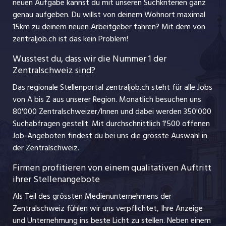
jobbern.ch
neuen Aufgabe kannst du mit unseren Suchkriterien ganz
Lehrstellen
genau aufgeben. Du willst von deinem Wohnort maximal
jobmittelland.ch
15km zu deinem neuen Arbeitgeber fahren? Mit dem
von
Ferienjobs
zentraljob.ch ist das kein Problem!
jobzüri.ch
Führungspositionen
Wusstest du, dass wir die Nummer 1 der
Zentralschweiz sind?
schaffu.ch (VS)
Management / Kader-Jobs
Das regionale Stellenportal zentraljob.ch steht für alle Jobs
ajourjob.ch
von A bis Z aus unserer Region. Monatlich besuchen uns
Jobline
80'000 Zentralschweizer/Innen und dabei werden 350'000
Suchabfragen gestellt. Mit durchschnittlich 1'500 offenen
Job-Angeboten findest du bei uns die grösste Auswahl in
der Zentralschweiz.
Firmen profitieren von einem qualitativen Auftritt
ihrer Stellenangebote
Als Teil des grössten Medienunternehmens der
Zentralschweiz fühlen wir uns verpflichtet, Ihre Anzeige
und Unternehmung ins beste Licht zu stellen. Neben einem