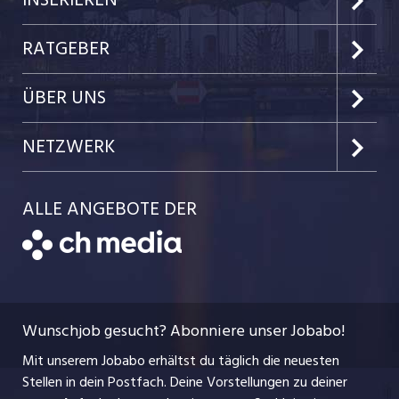
INSERIEREN
Kanton Zug
Preise & Leistungen
RATGEBER
Kanton Nidwalden
Kundenlogin
Job-News
ÜBER UNS
Kanton Obwalden
Einzelinserat disponieren
Job-Tipps
Portrait
NETZWERK
Kanton Uri
Schnittstelle
Job-Storys
Team
Luzernerzeitung.ch
Kanton Schwyz
ALLE ANGEBOTE DER
Bewerber-Cockpit
Job-Coach
Jobs bei der CH Media
CH Media
Festanstellungen
Bewerbung
AGB
ostjob.ch
Temporäre Jobs
Berufsbilder
Datenschutzerklärung
myjob.ch
Wunschjob gesucht? Abonniere unser Jobabo!
Freelance Jobs
Nutzungsbedingungen
jobbasel.ch
Mit unserem Jobabo erhältst du täglich die neuesten
Praktika
Stellen in dein Postfach. Deine Vorstellungen zu deiner
Impressum