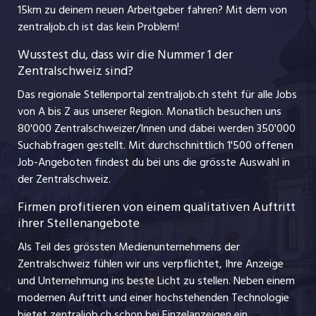
jobmittelland.ch
15km zu deinem neuen Arbeitgeber fahren? Mit dem
von
Ferienjobs
zentraljob.ch ist das kein Problem!
jobzüri.ch
Führungspositionen
Wusstest du, dass wir die Nummer 1 der
Zentralschweiz sind?
schaffu.ch (VS)
Management / Kader-Jobs
Das regionale Stellenportal zentraljob.ch steht für alle Jobs
ajourjob.ch
von A bis Z aus unserer Region. Monatlich besuchen uns
Jobline
80'000 Zentralschweizer/Innen und dabei werden 350'000
Suchabfragen gestellt. Mit durchschnittlich 1'500 offenen
Job-Angeboten findest du bei uns die grösste Auswahl in
der Zentralschweiz.
Firmen profitieren von einem qualitativen Auftritt
ihrer Stellenangebote
Als Teil des grössten Medienunternehmens der
Zentralschweiz fühlen wir uns verpflichtet, Ihre Anzeige
und Unternehmung ins beste Licht zu stellen. Neben einem
modernen Auftritt und einer hochstehenden Technologie
bietet zentraljob.ch schon bei Einzelanzeigen ein