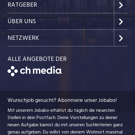
Kanton Zug
Preise & Leistungen
RATGEBER
Kanton Nidwalden
Kundenlogin
Job-News
ÜBER UNS
Kanton Obwalden
Einzelinserat disponieren
Job-Tipps
Portrait
NETZWERK
Kanton Uri
Schnittstelle
Job-Storys
Team
Luzernerzeitung.ch
Kanton Schwyz
ALLE ANGEBOTE DER
Bewerber-Cockpit
Job-Coach
Jobs bei der CH Media
CH Media
Festanstellungen
Bewerbung
AGB
ostjob.ch
Temporäre Jobs
Berufsbilder
Datenschutzerklärung
myjob.ch
Wunschjob gesucht? Abonniere unser Jobabo!
Freelance Jobs
Nutzungsbedingungen
jobbasel.ch
Mit unserem Jobabo erhältst du täglich die neuesten
Praktika
Stellen in dein Postfach. Deine Vorstellungen zu deiner
Impressum
jobbern.ch
neuen Aufgabe kannst du mit unseren Suchkriterien ganz
Lehrstellen
genau aufgeben. Du willst von deinem Wohnort maximal