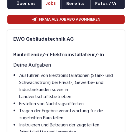
Jobs
Über uns
Benefits
Fotos / Videos
Industrie, Maschinenbau, Anlagenbau,
Produktion
FIRMA ALS JOBABO ABONNIEREN
Informatik, Telekommunikation
Kaufm. Berufe, Kundendienst, Verwaltung
EWO Gebäudetechnik AG
Körperpflege, Wellness
Bauleitende/-r Elektroinstallateur/-in
Marketing, Kommunikation, Medien, Druck
Deine Aufgaben
Mechanik, Elektronik, Optik, Textil (Fertigung)
Ausführen von Elektroinstallationen (Stark- und
Schwachstrom) bei Privat-, Gewerbe- und
Medizin, Gesundheitswesen, Pflege
Industriekunden sowie in
Landwirtschaftsbetrieben
Sicherheit, Rettung, Polizei, Zoll
Erstellen von Nachtragsofferten
Verkauf, Handel, Kundenberatung,
Tragen der Ergebnisverantwortung für die
Aussendienst
zugeteilten Baustellen
Instruieren und Betreuen der zugeteilten
Arbeitskräfte und Lernenden