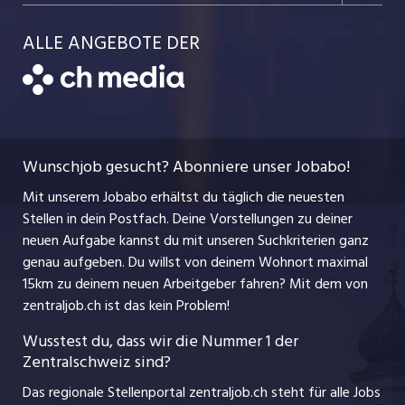
Schnittstelle
Job-Storys
Team
Luzernerzeitung.ch
Kanton Schwyz
ALLE ANGEBOTE DER
Bewerber-Cockpit
Job-Coach
Jobs bei der CH Media
CH Media
Festanstellungen
Bewerbung
AGB
ostjob.ch
Temporäre Jobs
Berufsbilder
Datenschutzerklärung
myjob.ch
Wunschjob gesucht? Abonniere unser Jobabo!
Freelance Jobs
Nutzungsbedingungen
jobbasel.ch
Mit unserem Jobabo erhältst du täglich die neuesten
Praktika
Stellen in dein Postfach. Deine Vorstellungen zu deiner
Impressum
jobbern.ch
neuen Aufgabe kannst du mit unseren Suchkriterien ganz
Lehrstellen
genau aufgeben. Du willst von deinem Wohnort maximal
jobmittelland.ch
15km zu deinem neuen Arbeitgeber fahren? Mit dem
von
Ferienjobs
zentraljob.ch ist das kein Problem!
jobzüri.ch
Führungspositionen
Wusstest du, dass wir die Nummer 1 der
Zentralschweiz sind?
schaffu.ch (VS)
Management / Kader-Jobs
Das regionale Stellenportal zentraljob.ch steht für alle Jobs