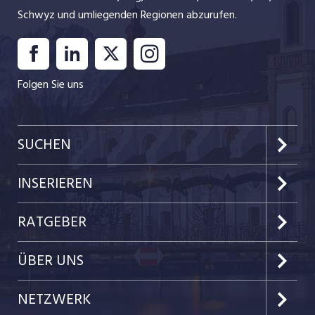
Schwyz und umliegenden Regionen abzurufen.
Folgen Sie uns
SUCHEN
Kanton Luzern
INSERIEREN
Kanton Zug
Preise & Leistungen
RATGEBER
Kanton Nidwalden
Kundenlogin
Job-News
ÜBER UNS
Kanton Obwalden
Einzelinserat disponieren
Job-Tipps
Portrait
NETZWERK
Kanton Uri