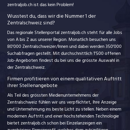
Ferienjobs
zentraljob.ch ist das kein Problem!
jobzüri.ch
Führungspositionen
Wusstest du, dass wir die Nummer 1 der
Zentralschweiz sind?
schaffu.ch (VS)
Management / Kader-Jobs
Das regionale Stellenportal zentraljob.ch steht für alle Jobs
ajourjob.ch
von A bis Z aus unserer Region. Monatlich besuchen uns
Jobline
80'000 Zentralschweizer/Innen und dabei werden 350'000
Suchabfragen gestellt. Mit durchschnittlich 1'500 offenen
Job-Angeboten findest du bei uns die grösste Auswahl in
der Zentralschweiz.
Firmen profitieren von einem qualitativen Auftritt
ihrer Stellenangebote
Als Teil des grössten Medienunternehmens der
Zentralschweiz fühlen wir uns verpflichtet, Ihre Anzeige
und Unternehmung ins beste Licht zu stellen. Neben einem
modernen Auftritt und einer hochstehenden Technologie
bietet zentraljob.ch schon bei Einzelanzeigen ein
zugehöriges Firmenprofil, welches dem zukünftigen