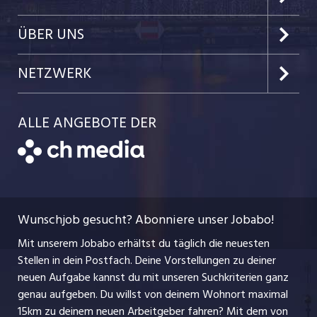
Kanton Nidwalden
Kundenlogin
Job-News
ÜBER UNS
Kanton Obwalden
Einzelinserat disponieren
Job-Tipps
Portrait
NETZWERK
Kanton Uri
Schnittstelle
Job-Storys
Team
Luzernerzeitung.ch
Kanton Schwyz
ALLE ANGEBOTE DER
Bewerber-Cockpit
Job-Coach
Jobs bei der CH Media
CH Media
Festanstellungen
Bewerbung
AGB
ostjob.ch
Temporäre Jobs
Berufsbilder
Datenschutzerklärung
myjob.ch
Wunschjob gesucht? Abonniere unser Jobabo!
Freelance Jobs
Nutzungsbedingungen
jobbasel.ch
Mit unserem Jobabo erhältst du täglich die neuesten
Praktika
Stellen in dein Postfach. Deine Vorstellungen zu deiner
Impressum
jobbern.ch
neuen Aufgabe kannst du mit unseren Suchkriterien ganz
Lehrstellen
genau aufgeben. Du willst von deinem Wohnort maximal
jobmittelland.ch
15km zu deinem neuen Arbeitgeber fahren? Mit dem
von