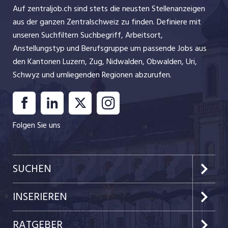
innovative Lösungen, die zur Lebensqualität der Menschen
Auf zentraljob.ch sind stets die neusten Stellenanzeigen
beitragen, Sicherheit bieten, Komfort schaffen, den
aus der ganzen Zentralschweiz zu finden. Definiere mit
Energiebedarf regeln und Räume gestalten. Mit rund 600
unseren Suchfiltern Suchbegriff, Arbeitsort,
INSERAT ANSEHEN
Mitarbeitenden an einem Produktionsstandort und zehn
Anstellungstyp und Berufsgruppe um passende Jobs aus
Niederlassungen sind wir führend in unserer Branche.
den Kantonen Luzern, Zug, Nidwalden, Obwalden, Uri,
Entfalte dein ...
Schwyz und umliegenden Regionen abzurufen.
Folgen Sie uns
SUCHEN
Kanton Luzern
INSERIEREN
Kanton Zug
Preise & Leistungen
RATGEBER