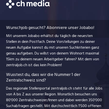
CH Media
Festanstellungen
Bewerbung
AGB
ostjob.ch
Temporäre Jobs
Berufsbilder
Datenschutzerklärung
myjob.ch
Wunschjob gesucht? Abonniere unser Jobabo!
Freelance Jobs
Nutzungsbedingungen
jobbasel.ch
Mit unserem Jobabo erhältst du täglich die neuesten
Praktika
Stellen in dein Postfach. Deine Vorstellungen zu deiner
Impressum
jobbern.ch
neuen Aufgabe kannst du mit unseren Suchkriterien ganz
Lehrstellen
genau aufgeben. Du willst von deinem Wohnort maximal
jobmittelland.ch
15km zu deinem neuen Arbeitgeber fahren? Mit dem
von
Ferienjobs
zentraljob.ch ist das kein Problem!
jobzüri.ch
Führungspositionen
Wusstest du, dass wir die Nummer 1 der
Zentralschweiz sind?
schaffu.ch (VS)
Management / Kader-Jobs
Das regionale Stellenportal zentraljob.ch steht für alle Jobs
ajourjob.ch
von A bis Z aus unserer Region. Monatlich besuchen uns
Jobline
80'000 Zentralschweizer/Innen und dabei werden 350'000
Suchabfragen gestellt. Mit durchschnittlich 1'500 offenen