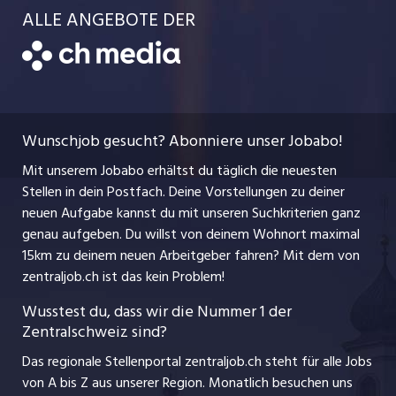
Luzernerzeitung.ch
Kanton Schwyz
ALLE ANGEBOTE DER
Bewerber-Cockpit
Job-Coach
Jobs bei der CH Media
CH Media
Festanstellungen
Bewerbung
AGB
ostjob.ch
Temporäre Jobs
Berufsbilder
Datenschutzerklärung
myjob.ch
Wunschjob gesucht? Abonniere unser Jobabo!
Freelance Jobs
Nutzungsbedingungen
jobbasel.ch
Mit unserem Jobabo erhältst du täglich die neuesten
Praktika
Stellen in dein Postfach. Deine Vorstellungen zu deiner
Impressum
jobbern.ch
neuen Aufgabe kannst du mit unseren Suchkriterien ganz
Lehrstellen
genau aufgeben. Du willst von deinem Wohnort maximal
jobmittelland.ch
15km zu deinem neuen Arbeitgeber fahren? Mit dem
von
Ferienjobs
zentraljob.ch ist das kein Problem!
jobzüri.ch
Führungspositionen
Wusstest du, dass wir die Nummer 1 der
Zentralschweiz sind?
schaffu.ch (VS)
Management / Kader-Jobs
Das regionale Stellenportal zentraljob.ch steht für alle Jobs
ajourjob.ch
von A bis Z aus unserer Region. Monatlich besuchen uns
Jobline