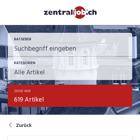
RATGEBER
KATEGORIEN
ZEIGE MIR
Berufsbilder
619 Artikel
Bewerbung
in eigener Sache
Zurück
Job-Coach