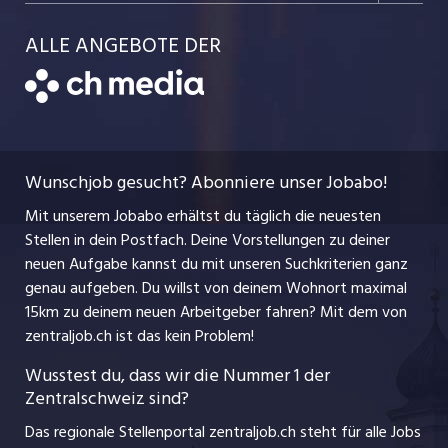
Schnittstelle
Job-Storys
Team
Luzernerzeitung.ch
Kanton Schwyz
ALLE ANGEBOTE DER
Bewerber-Cockpit
Job-Coach
Jobs bei der CH Media
CH Media
Festanstellungen
Bewerbung
AGB
ostjob.ch
Temporäre Jobs
Berufsbilder
Datenschutzerklärung
myjob.ch
Wunschjob gesucht? Abonniere unser Jobabo!
Freelance Jobs
Nutzungsbedingungen
jobbasel.ch
Mit unserem Jobabo erhältst du täglich die neuesten
Praktika
Stellen in dein Postfach. Deine Vorstellungen zu deiner
Impressum
jobbern.ch
neuen Aufgabe kannst du mit unseren Suchkriterien ganz
Lehrstellen
genau aufgeben. Du willst von deinem Wohnort maximal
jobmittelland.ch
15km zu deinem neuen Arbeitgeber fahren? Mit dem
von
Ferienjobs
zentraljob.ch ist das kein Problem!
jobzüri.ch
Führungspositionen
Wusstest du, dass wir die Nummer 1 der
Zentralschweiz sind?
schaffu.ch (VS)
Management / Kader-Jobs
Das regionale Stellenportal zentraljob.ch steht für alle Jobs