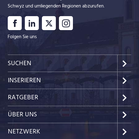
Schwyz und umliegenden Regionen abzurufen.
Folgen Sie uns
SUCHEN
Kanton Luzern
INSERIEREN
Kanton Zug
Preise & Leistungen
RATGEBER
Kanton Nidwalden
Kundenlogin
Job-News
ÜBER UNS
Kanton Obwalden
Einzelinserat disponieren
Job-Tipps
Portrait
NETZWERK
Kanton Uri