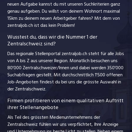
Impressum
jobbern.ch
neuen Aufgabe kannst du mit unseren Suchkriterien ganz
Lehrstellen
genau aufgeben. Du willst von deinem Wohnort maximal
jobmittelland.ch
15km zu deinem neuen Arbeitgeber fahren? Mit dem
von
Ferienjobs
zentraljob.ch ist das kein Problem!
jobzüri.ch
Führungspositionen
Wusstest du, dass wir die Nummer 1 der
Zentralschweiz sind?
schaffu.ch (VS)
Management / Kader-Jobs
Das regionale Stellenportal zentraljob.ch steht für alle Jobs
ajourjob.ch
von A bis Z aus unserer Region. Monatlich besuchen uns
Jobline
80'000 Zentralschweizer/Innen und dabei werden 350'000
Suchabfragen gestellt. Mit durchschnittlich 1'500 offenen
Job-Angeboten findest du bei uns die grösste Auswahl in
der Zentralschweiz.
Firmen profitieren von einem qualitativen Auftritt
ihrer Stellenangebote
Als Teil des grössten Medienunternehmens der
Zentralschweiz fühlen wir uns verpflichtet, Ihre Anzeige
und Unternehmung ins beste Licht zu stellen. Neben einem