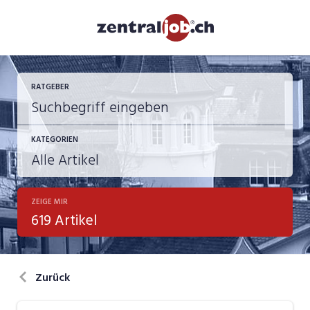
RATGEBER
KATEGORIEN
ZEIGE MIR
Berufsbilder
619 Artikel
Bewerbung
in eigener Sache
Zurück
Job-Coach