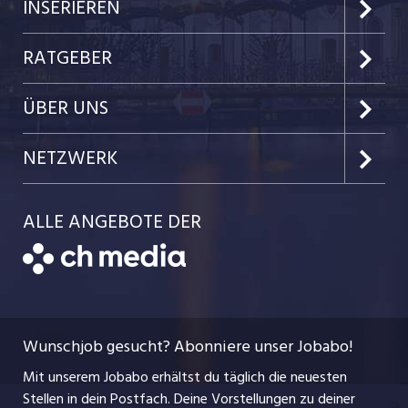
Kanton Luzern
INSERIEREN
Kanton Zug
Preise & Leistungen
RATGEBER
Kanton Nidwalden
Kundenlogin
Job-News
ÜBER UNS
Kanton Obwalden
Einzelinserat disponieren
Job-Tipps
Portrait
NETZWERK
Kanton Uri
Schnittstelle
Job-Storys
Team
Luzernerzeitung.ch
Kanton Schwyz
ALLE ANGEBOTE DER
Bewerber-Cockpit
Job-Coach
Jobs bei der CH Media
CH Media
Festanstellungen
Bewerbung
AGB
ostjob.ch
Temporäre Jobs
Berufsbilder
Datenschutzerklärung
myjob.ch
Wunschjob gesucht? Abonniere unser Jobabo!
Freelance Jobs
Nutzungsbedingungen
jobbasel.ch
Mit unserem Jobabo erhältst du täglich die neuesten
Praktika
Stellen in dein Postfach. Deine Vorstellungen zu deiner