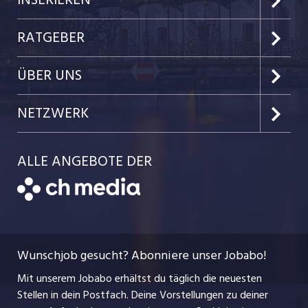
INSERIEREN
Kanton Zug
Preise & Leistungen
RATGEBER
Kanton Nidwalden
Kundenlogin
Job-News
ÜBER UNS
Kanton Obwalden
Einzelinserat disponieren
Job-Tipps
Portrait
NETZWERK
Kanton Uri
Schnittstelle
Job-Storys
Team
Luzernerzeitung.ch
Kanton Schwyz
ALLE ANGEBOTE DER
Bewerber-Cockpit
Job-Coach
Jobs bei der CH Media
CH Media
Festanstellungen
Bewerbung
AGB
ostjob.ch
Temporäre Jobs
Berufsbilder
Datenschutzerklärung
myjob.ch
Wunschjob gesucht? Abonniere unser Jobabo!
Freelance Jobs
Nutzungsbedingungen
jobbasel.ch
Mit unserem Jobabo erhältst du täglich die neuesten
Praktika
Stellen in dein Postfach. Deine Vorstellungen zu deiner
Impressum