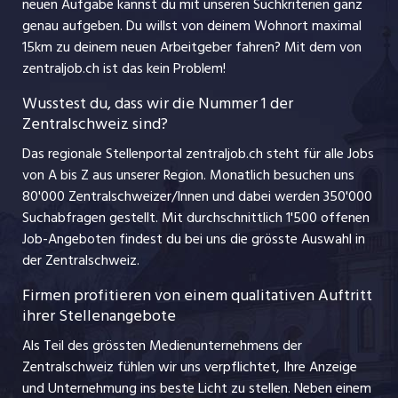
jobbern.ch
neuen Aufgabe kannst du mit unseren Suchkriterien ganz
Lehrstellen
genau aufgeben. Du willst von deinem Wohnort maximal
jobmittelland.ch
15km zu deinem neuen Arbeitgeber fahren? Mit dem
von
Ferienjobs
zentraljob.ch ist das kein Problem!
jobzüri.ch
Führungspositionen
Wusstest du, dass wir die Nummer 1 der
Zentralschweiz sind?
schaffu.ch (VS)
Management / Kader-Jobs
Das regionale Stellenportal zentraljob.ch steht für alle Jobs
ajourjob.ch
von A bis Z aus unserer Region. Monatlich besuchen uns
Jobline
80'000 Zentralschweizer/Innen und dabei werden 350'000
Suchabfragen gestellt. Mit durchschnittlich 1'500 offenen
Job-Angeboten findest du bei uns die grösste Auswahl in
der Zentralschweiz.
Firmen profitieren von einem qualitativen Auftritt
ihrer Stellenangebote
Als Teil des grössten Medienunternehmens der
Zentralschweiz fühlen wir uns verpflichtet, Ihre Anzeige
und Unternehmung ins beste Licht zu stellen. Neben einem