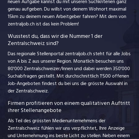
jobbern.ch
neuen Aufgabe kannst du mit unseren Suchkriterien ganz
Lehrstellen
genau aufgeben. Du willst von deinem Wohnort maximal
jobmittelland.ch
15km zu deinem neuen Arbeitgeber fahren? Mit dem
von
Ferienjobs
zentraljob.ch ist das kein Problem!
jobzüri.ch
Führungspositionen
Wusstest du, dass wir die Nummer 1 der
Zentralschweiz sind?
schaffu.ch (VS)
Management / Kader-Jobs
Das regionale Stellenportal zentraljob.ch steht für alle Jobs
ajourjob.ch
von A bis Z aus unserer Region. Monatlich besuchen uns
Jobline
80'000 Zentralschweizer/Innen und dabei werden 350'000
Suchabfragen gestellt. Mit durchschnittlich 1'500 offenen
Job-Angeboten findest du bei uns die grösste Auswahl in
der Zentralschweiz.
Firmen profitieren von einem qualitativen Auftritt
ihrer Stellenangebote
Als Teil des grössten Medienunternehmens der
Zentralschweiz fühlen wir uns verpflichtet, Ihre Anzeige
und Unternehmung ins beste Licht zu stellen. Neben einem