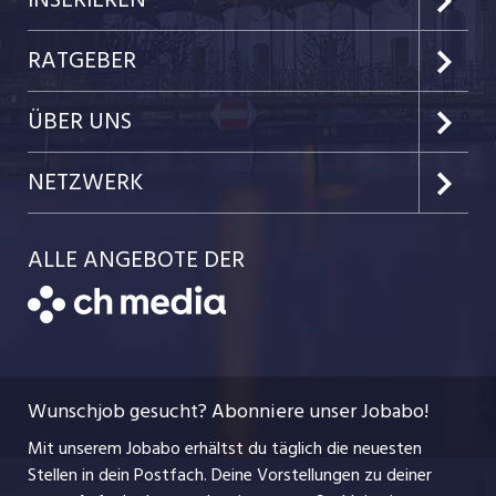
INSERIEREN
Kanton Zug
Preise & Leistungen
RATGEBER
Kanton Nidwalden
Kundenlogin
Job-News
ÜBER UNS
Kanton Obwalden
Einzelinserat disponieren
Job-Tipps
Portrait
NETZWERK
Kanton Uri
Schnittstelle
Job-Storys
Team
Luzernerzeitung.ch
Kanton Schwyz
ALLE ANGEBOTE DER
Bewerber-Cockpit
Job-Coach
Jobs bei der CH Media
CH Media
Festanstellungen
Bewerbung
AGB
ostjob.ch
Temporäre Jobs
Berufsbilder
Datenschutzerklärung
myjob.ch
Wunschjob gesucht? Abonniere unser Jobabo!
Freelance Jobs
Nutzungsbedingungen
jobbasel.ch
Mit unserem Jobabo erhältst du täglich die neuesten
Praktika
Stellen in dein Postfach. Deine Vorstellungen zu deiner
Impressum