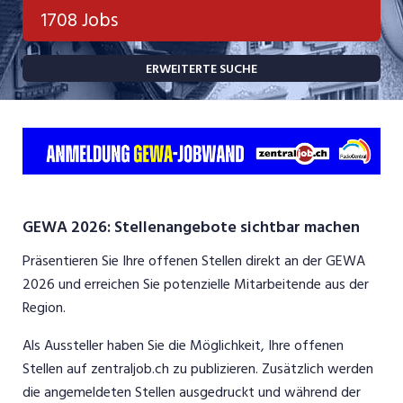
Bank, Versicherung
1708 Jobs
Temporär (befristet)
Bau, Handwerk, Elektro
ERWEITERTE SUCHE
Bildung, Kunst, Design, Soziale Berufe, Sport
Freelance
Chemie, Pharma, Biotechnologie
Praktikum
Consulting, Human Resources
Lehrstelle
Einkauf, Logistik, Transport, Verkehr
Ferienjob
Engineering, Technik, Architektur
GEWA 2026: Stellenangebote sichtbar machen
POSITION
Finanzen, Controlling, Treuhand, Recht
Präsentieren Sie Ihre offenen Stellen direkt an der GEWA
2026 und erreichen Sie potenzielle Mitarbeitende aus der
Gartenbau, Landwirtschaft, Forstwirtschaft
Führungsposition
Region.
Gastronomie, Hotellerie, Tourismus,
Als Aussteller haben Sie die Möglichkeit, Ihre offenen
Management / Kader
Lebensmittel
Stellen auf zentraljob.ch zu publizieren. Zusätzlich werden
Immobilien, Facility Management, Reinigung
die angemeldeten Stellen ausgedruckt und während der