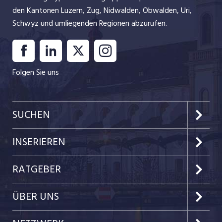
den Kantonen Luzern, Zug, Nidwalden, Obwalden, Uri,
Schwyz und umliegenden Regionen abzurufen.
Folgen Sie uns
SUCHEN
Kanton Luzern
INSERIEREN
Kanton Zug
Preise & Leistungen
RATGEBER
Kanton Nidwalden
Kundenlogin
Job-News
ÜBER UNS
Kanton Obwalden
Einzelinserat disponieren
Job-Tipps
Portrait