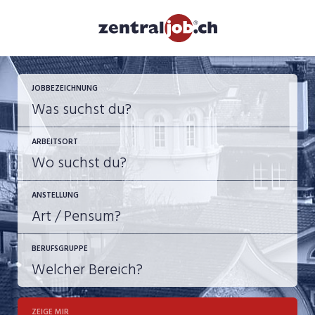
JOBBEZEICHNUNG
ARBEITSORT
ANSTELLUNG
BERUFSGRUPPE
JOB-TYP
10-100%
Festanstellung
ZEIGE MIR