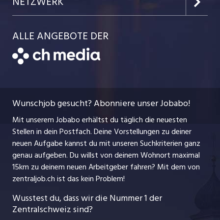
NETZWERK
Kanton Uri
Schnittstelle
Job-Storys
Team
Luzernerzeitung.ch
Kanton Schwyz
ALLE ANGEBOTE DER
Bewerber-Cockpit
Job-Coach
Jobs bei der CH Media
CH Media
Festanstellungen
Bewerbung
AGB
ostjob.ch
Temporäre Jobs
Berufsbilder
Datenschutzerklärung
myjob.ch
Wunschjob gesucht? Abonniere unser Jobabo!
Freelance Jobs
Nutzungsbedingungen
jobbasel.ch
Mit unserem Jobabo erhältst du täglich die neuesten
Praktika
Stellen in dein Postfach. Deine Vorstellungen zu deiner
Impressum
jobbern.ch
neuen Aufgabe kannst du mit unseren Suchkriterien ganz
Lehrstellen
genau aufgeben. Du willst von deinem Wohnort maximal
jobmittelland.ch
15km zu deinem neuen Arbeitgeber fahren? Mit dem
von
Ferienjobs
zentraljob.ch ist das kein Problem!
jobzüri.ch
Führungspositionen
Wusstest du, dass wir die Nummer 1 der
Zentralschweiz sind?
schaffu.ch (VS)
Management / Kader-Jobs