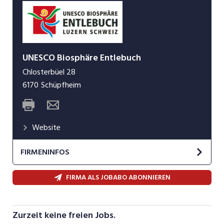
UNESCO Biosphäre Entlebuch
Chlosterbüel 28
6170
Schüpfheim
Website
FIRMENINFOS
Die UNESCO Biosphäre Entlebuch widmet sich
FIRMA ALS JOBABO ABONNIEREN
seit 2001 der nachhaltigen Entwicklung in der
Region Entlebuch. Seit 2008 ist sie auch ein
Regionaler Naturpark von nationaler Bedeutung
Zurzeit keine freien Jobs.
und bereits zwei Mal als internationales