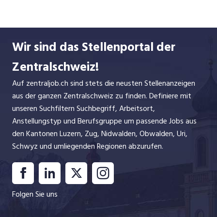
Vorzeigemodell innerhalb der 700
Biosphärenreservate ausgezeichnet worden. Als
Teil eines partizipativen Prozesses setzen wir uns
Wir sind das Stellenportal der
für den Erhalt der einzigartigen Natur- und
Kulturlandschaft in der Region Entlebuch ein.
Zentralschweiz!
Auf zentraljob.ch sind stets die neusten Stellenanzeigen
aus der ganzen Zentralschweiz zu finden. Definiere mit
unseren Suchfiltern Suchbegriff, Arbeitsort,
Anstellungstyp und Berufsgruppe um passende Jobs aus
den Kantonen Luzern, Zug, Nidwalden, Obwalden, Uri,
Schwyz und umliegenden Regionen abzurufen.
Folgen Sie uns