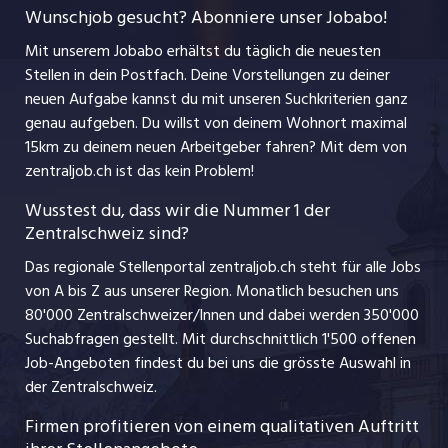
myjob.ch
Wunschjob gesucht? Abonniere unser Jobabo!
Freelance Jobs
Nutzungsbedingungen
jobbasel.ch
Mit unserem Jobabo erhältst du täglich die neuesten
Praktika
Stellen in dein Postfach. Deine Vorstellungen zu deiner
Impressum
jobbern.ch
neuen Aufgabe kannst du mit unseren Suchkriterien ganz
Lehrstellen
genau aufgeben. Du willst von deinem Wohnort maximal
jobmittelland.ch
15km zu deinem neuen Arbeitgeber fahren? Mit dem
von
Ferienjobs
zentraljob.ch ist das kein Problem!
jobzüri.ch
Führungspositionen
Wusstest du, dass wir die Nummer 1 der
Zentralschweiz sind?
schaffu.ch (VS)
Management / Kader-Jobs
Das regionale Stellenportal zentraljob.ch steht für alle Jobs
ajourjob.ch
von A bis Z aus unserer Region. Monatlich besuchen uns
Jobline
80'000 Zentralschweizer/Innen und dabei werden 350'000
Suchabfragen gestellt. Mit durchschnittlich 1'500 offenen
Job-Angeboten findest du bei uns die grösste Auswahl in
der Zentralschweiz.
Firmen profitieren von einem qualitativen Auftritt