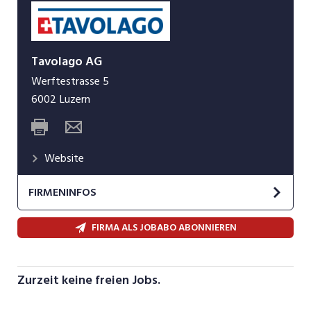
Tavolago AG
Werftestrasse 5
6002
Luzern
Website
FIRMENINFOS
Kein Zweifel, unsere Herkunft ist der See, der
FIRMA ALS JOBABO ABONNIEREN
Vierwaldstättersee. Auf 20 Schiffen verwöhnen
wir seit Jahren die Reiselustigen kulinarisch. Dank
unserem Entdeckergeist dürfen wir inzwischen
Zurzeit keine freien Jobs.
tolle Betriebe in und um Luzern betreiben und
unsere Gäste begeistern. Vielleicht hat es mit