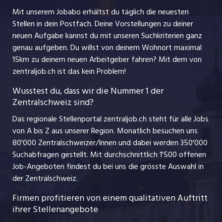
Erfolgsbeteiligung und ab 5 Jahren ein Geschenk.
Nutzungsbedingungen
jobbasel.ch
Mit unserem Jobabo erhältst du täglich die neuesten
Dein Anstellungspaket
Praktika
Stellen in dein Postfach. Deine Vorstellungen zu deiner
Impressum
jobbern.ch
neuen Aufgabe kannst du mit unseren Suchkriterien ganz
Lehrstellen
Steig auf oder mach etwas Anderes
genau aufgeben. Du willst von deinem Wohnort maximal
Du willst beruflich vom Schiff zu einem Betrieb an
jobmittelland.ch
15km zu deinem neuen Arbeitgeber fahren? Mit dem
von
Ferienjobs
Land wechseln? Kein Problem, auch umgekehrt.
zentraljob.ch ist das kein Problem!
jobzüri.ch
Dank unserer Grösse ermöglichen wir dir für
Führungspositionen
Wusstest du, dass wir die Nummer 1 der
deine beruflichen Pläne vielfältige Horizonte und
Zentralschweiz sind?
schaffu.ch (VS)
Entfaltungsmöglichkeiten. Wir bieten dir ein
Management / Kader-Jobs
Das regionale Stellenportal zentraljob.ch steht für alle Jobs
vielfältiges / abwechslungsreiches und
ajourjob.ch
von A bis Z aus unserer Region. Monatlich besuchen uns
kostenloses Weiterbildungspaket. Unser
Jobline
80'000 Zentralschweizer/Innen und dabei werden 350'000
Kursangebot bietet für alle einen interessanten
Suchabfragen gestellt. Mit durchschnittlich 1'500 offenen
Kurs.
Job-Angeboten findest du bei uns die grösste Auswahl in
der Zentralschweiz.
Schreib Geschichte
Firmen profitieren von einem qualitativen Auftritt
Es sind die Menschen die bei Tavolago
ihrer Stellenangebote
Geschichte schreiben: unsere Mitarbeitenden,