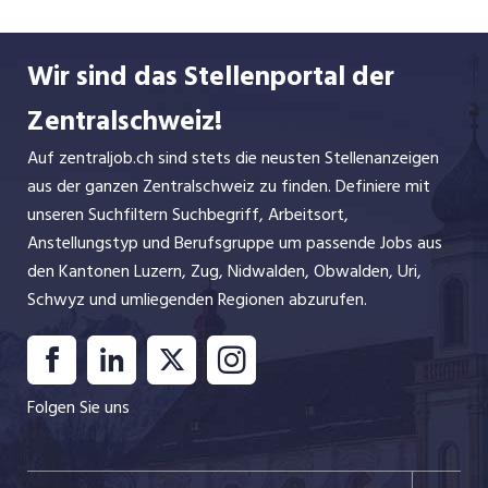
unseren Schifffahrtsgenen zu tun, dass wir unser
Unternehmen immer mit Blick voraus steuern. Wir
Wir sind das Stellenportal der
lieben es, an neuen Konzepten zu tüfteln und sie
dann einfach mal auszuprobieren. Und eine ganz
Zentralschweiz!
spezielle Beziehung pflegen wir zu unseren
Auf zentraljob.ch sind stets die neusten Stellenanzeigen
Mitarbeitenden. Wir informieren offen und
aus der ganzen Zentralschweiz zu finden. Definiere mit
ehrlich, legen Wert auf einen erfrischenden und
unseren Suchfiltern Suchbegriff, Arbeitsort,
kollegialen Teamgeist und sorgen für richtig gute
Anstellungstyp und Berufsgruppe um passende Jobs aus
Anstellungsbedingungen. Aber schau selber, was
den Kantonen Luzern, Zug, Nidwalden, Obwalden, Uri,
unsere Mitarbeitende besonders an Tavolago
Schwyz und umliegenden Regionen abzurufen.
schätzen:
Wir halten zu dir
Unser Teamgeist fühlt sich in jedem Betrieb
Folgen Sie uns
anders an. Wert auf Gleichmacherei legen wir
hier: Wertschätzung, Kollegialität und Spass sind
überall im Spiel. Wir mögen es gerne