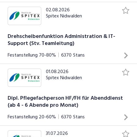
02.08.2026
Spitex Nidwalden
Drehscheibenfunktion Administration & IT-
Support (Stv. Teamleitung)
Festanstellung
70-80%
6370
Stans
01.08.2026
ufgaben Administration (ca. 40%) Sie sind erste
Spitex Nidwalden
Anlaufstelle am Telefon und beraten kompetent zu
unseren Dienstleistungen Sie pflegen und verwalten
Dossier für Klientinnen und Klienten im ERP-System
Dipl. Pflegefachperson HF/FH für Abenddienst
(ab 4 - 6 Abende pro Monat)
(NEXUS) Sie unterstützen Mitarbeitende bei internen
Anliegen Sie sorgen dafür, dass im Büro- und
INSERAT ANSEHEN
Festanstellung
20-60%
6370
Stans
Materialbereich alles rundläuft Aufgaben IT-Support &
Projekte (ca. 30-40%) Sie unterstützen im Alltag bei
31.07.2026
Mehr Fachkompetenz. Mehr Verantwortung. Mehr Sinn.