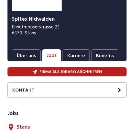
Spitex Nidwalden
Ennetmooserstrasse 23
6370
Stans
Jobs
Über uns
Karriere
Benefits
Ne
FIRMA ALS JOBABO ABONNIEREN
KONTAKT
Sibylle
von Matt
Leitung Personal
Jobs
+41 41 618 20 50
E-Mail
Stans