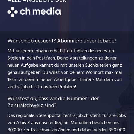
Bewerber-Cockpit
Job-Coach
Jobs bei der CH Media
CH Media
Festanstellungen
Bewerbung
AGB
ostjob.ch
Temporäre Jobs
Berufsbilder
Datenschutzerklärung
myjob.ch
Wunschjob gesucht? Abonniere unser Jobabo!
Freelance Jobs
Nutzungsbedingungen
jobbasel.ch
Mit unserem Jobabo erhältst du täglich die neuesten
Praktika
Stellen in dein Postfach. Deine Vorstellungen zu deiner
Impressum
jobbern.ch
neuen Aufgabe kannst du mit unseren Suchkriterien ganz
Lehrstellen
genau aufgeben. Du willst von deinem Wohnort maximal
jobmittelland.ch
15km zu deinem neuen Arbeitgeber fahren? Mit dem
von
Ferienjobs
zentraljob.ch ist das kein Problem!
jobzüri.ch
Führungspositionen
Wusstest du, dass wir die Nummer 1 der
Zentralschweiz sind?
schaffu.ch (VS)
Management / Kader-Jobs
Das regionale Stellenportal zentraljob.ch steht für alle Jobs
ajourjob.ch
von A bis Z aus unserer Region. Monatlich besuchen uns
Jobline
80'000 Zentralschweizer/Innen und dabei werden 350'000