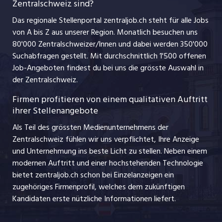
Zentralschweiz sind?
schaffu.ch (VS)
Management / Kader-Jobs
Das regionale Stellenportal zentraljob.ch steht für alle Jobs
ajourjob.ch
von A bis Z aus unserer Region. Monatlich besuchen uns
Jobline
80'000 Zentralschweizer/Innen und dabei werden 350'000
Suchabfragen gestellt. Mit durchschnittlich 1'500 offenen
Job-Angeboten findest du bei uns die grösste Auswahl in
der Zentralschweiz.
Firmen profitieren von einem qualitativen Auftritt
ihrer Stellenangebote
Als Teil des grössten Medienunternehmens der
Zentralschweiz fühlen wir uns verpflichtet, Ihre Anzeige
und Unternehmung ins beste Licht zu stellen. Neben einem
modernen Auftritt und einer hochstehenden Technologie
bietet zentraljob.ch schon bei Einzelanzeigen ein
zugehöriges Firmenprofil, welches dem zukünftigen
Kandidaten erste nützliche Informationen liefert.