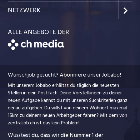
Kanton Obwalden
bis 22:30 Uhr Was wir dir bieten Eine abwechslungsreiche
Einzelinserat disponieren
Job-Tipps
Portrait
NETZWERK
Aufgabe in einem motivierten und unterstützenden Team
Kanton Uri
Schnittstelle
Attraktive Mitarbeitendenrabatte und weitere
Job-Storys
Team
Luzernerzeitung.ch
Vergünstigungen CHF 300.- jährlich für deine
Kanton Schwyz
ALLE ANGEBOTE DER
Bewerber-Cockpit
Job-Coach
Gesundheitsvorsorge sowie ein betriebliches
Jobs bei der CH Media
CH Media
Festanstellungen
Gesundheitsmanagement Für weitere Auskünfte steht dir
Bewerbung
AGB
SPAR express Weggis unter Tel.-Nr. gerne zur Verfügung.
ostjob.ch
Temporäre Jobs
Berufsbilder
Datenschutzerklärung
myjob.ch
Wunschjob gesucht? Abonniere unser Jobabo!
Freelance Jobs
Nutzungsbedingungen
jobbasel.ch
Mit unserem Jobabo erhältst du täglich die neuesten
Praktika
Stellen in dein Postfach. Deine Vorstellungen zu deiner
Impressum
jobbern.ch
neuen Aufgabe kannst du mit unseren Suchkriterien ganz
Lehrstellen
genau aufgeben. Du willst von deinem Wohnort maximal
jobmittelland.ch
15km zu deinem neuen Arbeitgeber fahren? Mit dem
von
Ferienjobs
zentraljob.ch ist das kein Problem!
jobzüri.ch
Führungspositionen
Wusstest du, dass wir die Nummer 1 der